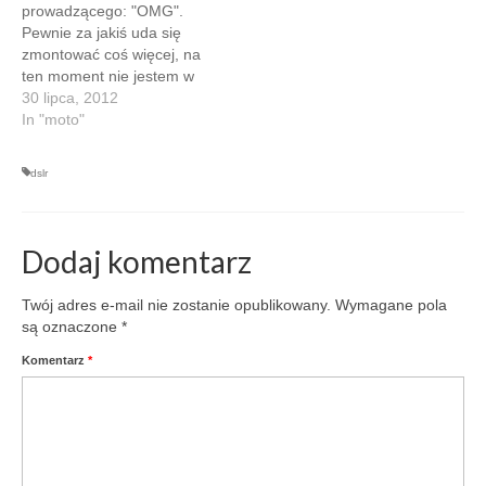
prowadzącego: "OMG".
bo konferencje i warsztaty
Pewnie za jakiś uda się
w których ostatnio
zmontować coś więcej, na
uczestniczyłem były
ten moment nie jestem w
prezentacjami
stanie się powstrzymać
30 lipca, 2012
kryptoproduktowymi…
przed zamieszczeniem
In "moto"
tego paszczowego i
paszczurowego widło.
dslr
Wiedziałem, że przybieram
ciekawe pozycje za
kierownicą - do tej pory
bolą mnie nieco plecy z
Dodaj komentarz
jednej strony, od
wychylania się…
Twój adres e-mail nie zostanie opublikowany.
Wymagane pola
są oznaczone
*
Komentarz
*