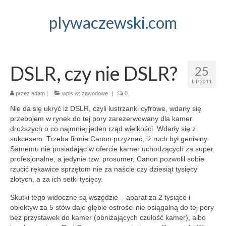
plywaczewski.com
DSLR, czy nie DSLR?
25
LIP 2011
przez
adam
|
wpis w:
zawodowe
|
0
Nie da się ukryć iż DSLR, czyli lustrzanki cyfrowe, wdarły się
przebojem w rynek do tej pory zarezerwowany dla kamer
droższych o co najmniej jeden rząd wielkości. Wdarły się z
sukcesem. Trzeba firmie Canon przyznać, iż ruch był genialny.
Samemu nie posiadając w ofercie kamer uchodzących za super
profesjonalne, a jedynie tzw. prosumer, Canon pozwolił sobie
rzucić rękawice sprzętom nie za naście czy dziesiąt tysięcy
złotych, a za ich setki tysięcy.
Skutki tego widoczne są wszędzie – aparat za 2 tysiące i
obiektyw za 5 stów daje głębie ostrości nie osiągalną do tej pory
bez przystawek do kamer (obniżających czułość kamer), albo