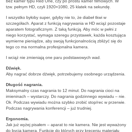
bez kamer typu Red One, czy po prostu kamer filmowych. W
tzw. pełnym HD, czyli 1920×1080, 25 klatek na sekundę.
I wszystko byłoby super, gdyby nie to, że diabeł tkwi w
szczegółach. Aparat z funkcją nagrywania w HD wciąż pozostaje
aparatem fotograficznym. Z taką funkcją. Aby móc w pełni z
niego korzystać, wymaga szeregu przystawek, każda kosztująca
wymierne pieniądze, aby swoją funkcjonalnością zbliżyć się do
tego co ma normalna profesjonalna kamera.
I wciąż nie zmieniają one paru podstawowych wad.
Dźwięk.
Aby nagrać dobrze dźwięk, potrzebujemy osobnego urządzenia.
Długość nagrania.
Maksymalny czas nagrania to 12 minut. Do nagrania cioci na
imieninach – wystarczy. Do nagrania godzinnego wywiadu – nie.
Ok. Podczas wywiadu można szybko zrobić stop/rec w przerwie.
Podczas nagrywania konferencji – już trudniej.
Ergonomia.
Jak już wyżej pisałem – aparat to nie kamera. Nie jest wyważony
do bycia kamerą. Funkcje do których przy kręceniu materiału