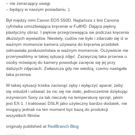
– nie zwracający uwagi.
– będący w naszym posiadaniu :).
Był między nimi Canon EOS 550D. Najtańsza z linii Canona
cyfrówka umożliwiająca kręcenie w FullHD. Dająca piękny,
plastyczny obraz. I pięknie przegrzewająca sie podczas kręcenia
dłuższych wywiadów. Niestety, cudów nie było i zdarzało się iż w
ważnym momencie kamera używana do kręcenia przebitek
odmawiała posłuszeństwa w ważnym momencie. Oczywiście nie
przerywaliśmy w takiej sytuacji zdjęć. Zazwyczaj taka przerwa u
osoby mówiącej do kamery powoduje zacięcie się jej przy
dalszych zdjęciach. Zwłaszcza gdy nie wiedzą, czemu nastąpiła
taka przerwa.
W takiej sytuacji trzeba zacisnąć zęby i wyłączyć aparat, żeby
się ostudził i udawać że nic się nie stało, jednocześnie dziękując
inżynierom Sony za tak nieczuły na temperaturę sprzęt, jakim
jest EX-1. I traktować DSLR jako użyteczny bardzo dodatek, nie
mogący jednak na ten moment być bazą do produkcji
wszystkich filmów.
originaly published at
RedBranch Blog