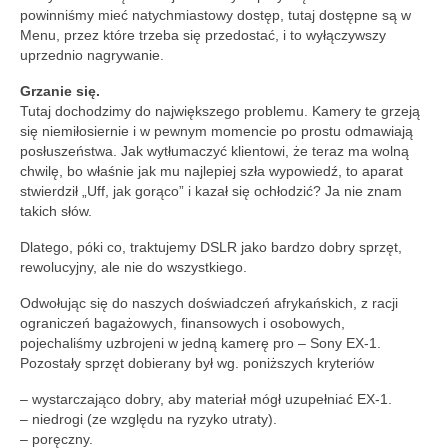
powinniśmy mieć natychmiastowy dostęp, tutaj dostępne są w
Menu, przez które trzeba się przedostać, i to wyłączywszy
uprzednio nagrywanie.
Grzanie się.
Tutaj dochodzimy do największego problemu. Kamery te grzeją
się niemiłosiernie i w pewnym momencie po prostu odmawiają
posłuszeństwa. Jak wytłumaczyć klientowi, że teraz ma wolną
chwilę, bo właśnie jak mu najlepiej szła wypowiedź, to aparat
stwierdził „Uff, jak gorąco” i kazał się ochłodzić? Ja nie znam
takich słów.
Dlatego, póki co, traktujemy DSLR jako bardzo dobry sprzęt,
rewolucyjny, ale nie do wszystkiego.
Odwołując się do naszych doświadczeń afrykańskich, z racji
ograniczeń bagażowych, finansowych i osobowych,
pojechaliśmy uzbrojeni w jedną kamerę pro – Sony EX-1.
Pozostały sprzęt dobierany był wg. poniższych kryteriów
– wystarczająco dobry, aby materiał mógł uzupełniać EX-1.
– niedrogi (ze względu na ryzyko utraty).
– poręczny.