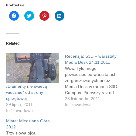
Podziel sie:
Click
Click
Click
Click
to
to
to
to
share
share
share
share
on
on
on
on
Facebook
Twitter
Pinterest
LinkedIn
(Opens
(Opens
(Opens
(Opens
in
in
in
in
new
new
new
new
Related
window)
window)
window)
window)
Recenzja: S3D – warsztaty
Media Desk 24.11.2011
Wow. Tyle mogę
powiedzieć po warsztatach
zorganizowanych przez
„Diamenty nie świecą
Media Desk w ramach S3D
wiecznie” od strony
Campus. Pierwszy raz od
sprzętowej
dawna miałem okazję
28 listopada, 2011
29 lipca, 2011
uczestniczyć w szkoleniu
In "zawodowe"
In "zawodowe"
które wniosło sporo do
mojego życia.
Miata: Miedziana Góra
Zawodowego. Udając się
2012
do Złotych Tarasów miałem
Trzy słowa ojca
nieco mieszane odczucia,