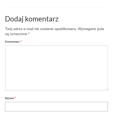
Wrocławie? Czemu
Hella&Harry mają
wątpliwości, czy
organizować takie akcje?
Dodaj komentarz
Czemu tylko raz do roku?
Siedząc w środku zimy,
Twój adres e-mail nie zostanie opublikowany.
Wymagane pola
na…
są oznaczone
*
Komentarz
*
Nazwa
*