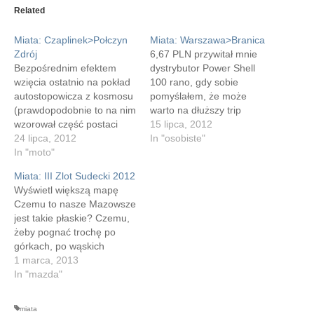
new
new
new
new
Related
window)
window)
window)
window)
Miata: Czaplinek>Połczyn
Miata: Warszawa>Branica
Zdrój
6,67 PLN przywitał mnie
Bezpośrednim efektem
dystrybutor Power Shell
wzięcia ostatnio na pokład
100 rano, gdy sobie
autostopowicza z kosmosu
pomyślałem, że może
(prawdopodobnie to na nim
warto na dłuższy trip
wzorował część postaci
doinwestować w paliwo.
15 lipca, 2012
Douglas Adams pisząc
24 lipca, 2012
Może rzadko tankuję i nie
In "osobiste"
"Hitchhiker's guide to the
In "moto"
mam na codzień kontaktu z
Galaxy") był przejazd do
cenami, więc zazwyczaj na
Miata: III Zlot Sudecki 2012
Świdwina w drodze do
stacji odczuwam coś w
Wyświetl większą mapę
Kołobrzegu. Trasa wiodła
rodzaju zaskoczenia, ale
Czemu to nasze Mazowsze
m.in. drogą 163 pomiędzy
tym razem to zaskoczenie
jest takie płaskie? Czemu,
Czaplinkiem a miastem
było ogromne. Na tyle,…
żeby pognać trochę po
Połczyn Zdrój. I pomimo,
górkach, po wąskich
że nie jechaliśmy Miatą i…
dróżkach, po ciasnych
1 marca, 2013
zakrętach, trzeba zasuwać
In "mazda"
pińcet kilometrów przez
pola, łąki, deszcze, A2,
miata