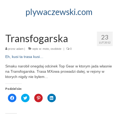
plywaczewski.com
Transfogarska
23
LUT 2012
przez
adam
|
wpis w:
moto
,
osobiste
|
0
Eh, kusi ta trasa kusi…
Smaku narobil onegdaj odcinek Top Gear w ktorym jada wlasnie
na Transfogarska. Trasa MXowa prowadzi dalej, w rejony w
ktorych nigdy nie bylem…
Podziel sie:
Click
Click
Click
Click
to
to
to
to
share
share
share
share
on
on
on
on
Facebook
Twitter
Pinterest
LinkedIn
(Opens
(Opens
(Opens
(Opens
in
in
in
in