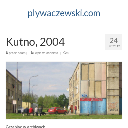
plywaczewski.com
Kutno, 2004
24
LUT 2012
przez
adam
|
wpis w:
osobiste
|
0
Grzebiąc w archiwach.