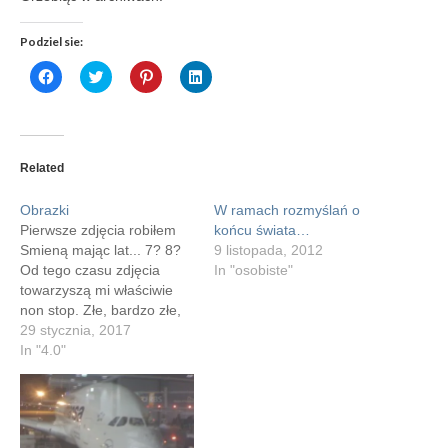
Podziel sie:
Click
Click
Click
Click
to
to
to
to
share
share
share
share
on
on
on
on
Facebook
Twitter
Pinterest
LinkedIn
(Opens
(Opens
(Opens
(Opens
in
in
in
in
new
new
new
new
Related
window)
window)
window)
window)
Obrazki
W ramach rozmyślań o
Pierwsze zdjęcia robiłem
końcu świata…
Smieną mając lat... 7? 8?
9 listopada, 2012
Od tego czasu zdjęcia
In "osobiste"
towarzyszą mi właściwie
non stop. Złe, bardzo złe,
czasem co udało się zrobić
29 stycznia, 2017
lepiej, ale to nieważne. W
In "4.0"
szufladach mam wywołane
klisze z nigdy nie
wywołanymi zdjęciami, w
lodówce nigdy nie