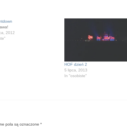
ntdown
rawa!
ca, 2012
ste"
HOF dzień 2
5 lipca, 2013
In "osobiste"
e pola są oznaczone
*