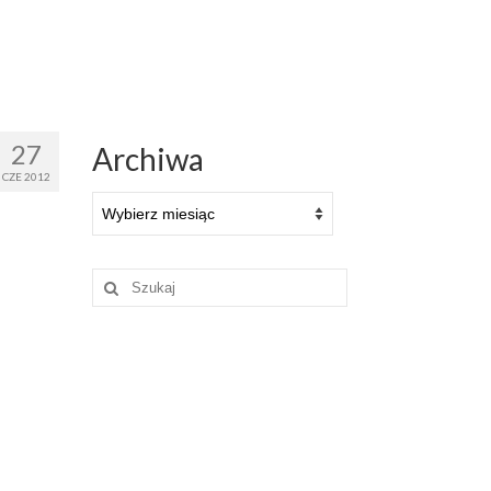
27
Archiwa
CZE 2012
Archiwa
Szuklaj
w: