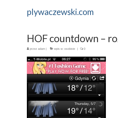
plywaczewski.com
HOF countdown – ro
przez
adam
|
wpis w:
osobiste
|
0