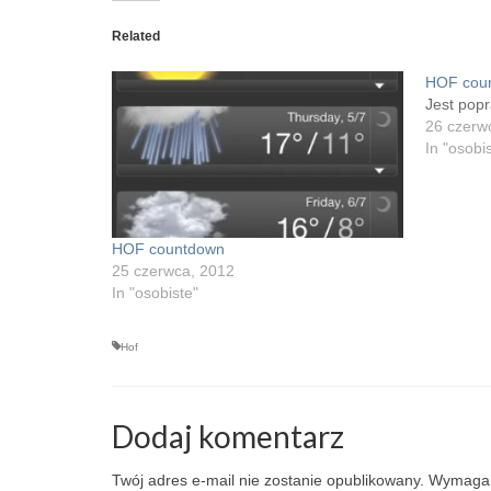
(Opens
(Opens
(Opens
(Opens
in
in
in
in
new
new
new
new
Related
window)
window)
window)
window)
HOF cou
Jest pop
26 czerw
In "osobi
HOF countdown
25 czerwca, 2012
In "osobiste"
Hof
Dodaj komentarz
Twój adres e-mail nie zostanie opublikowany.
Wymagan