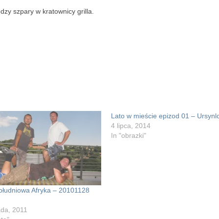
zy szpary w kratownicy grilla.
Lato w mieście epizod 01 – Ursynl
4 lipca, 2014
In "obrazki"
Południowa Afryka – 20101128
ada, 2011