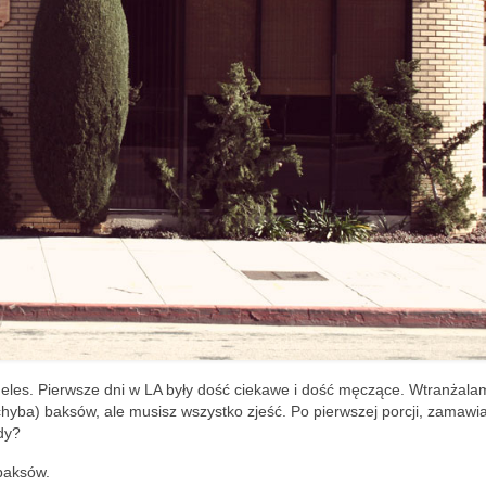
les. Pierwsze dni w LA były dość ciekawe i dość męczące. Wtranżala
(chyba) baksów, ale musisz wszystko zjeść. Po pierwszej porcji, zamaw
dy?
 baksów.