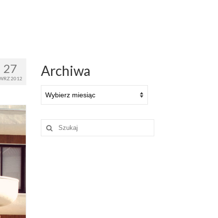
27
Archiwa
WRZ 2012
Archiwa
Szuklaj
w: