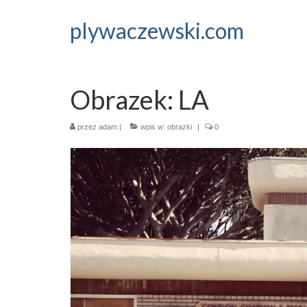
plywaczewski.com
Obrazek: LA
przez
adam
|
wpis w:
obrazki
|
0