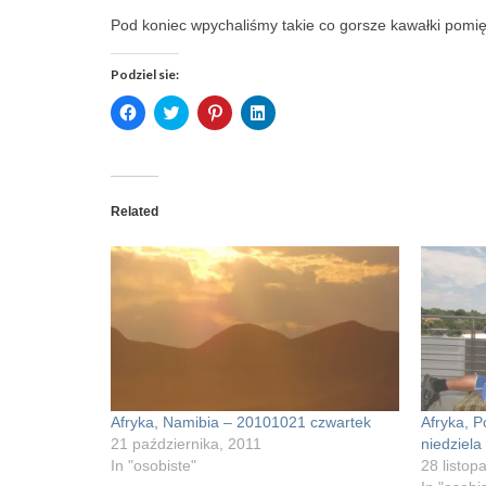
Pod koniec wpychaliśmy takie co gorsze kawałki pomięd
Podziel sie:
Click
Click
Click
Click
to
to
to
to
share
share
share
share
on
on
on
on
Facebook
Twitter
Pinterest
LinkedIn
(Opens
(Opens
(Opens
(Opens
in
in
in
in
new
new
new
new
Related
window)
window)
window)
window)
Afryka, Namibia – 20101021 czwartek
Afryka, 
21 października, 2011
niedziela
In "osobiste"
28 listop