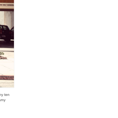
my ten
iamy