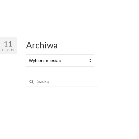
11
Archiwa
LIS 2012
Archiwa
Szuklaj
w: