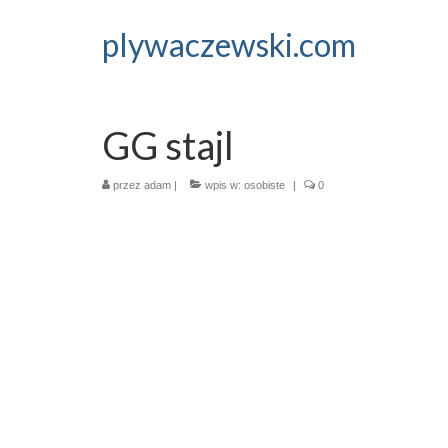
plywaczewski.com
GG stajl
przez
adam
|
wpis w:
osobiste
|
0