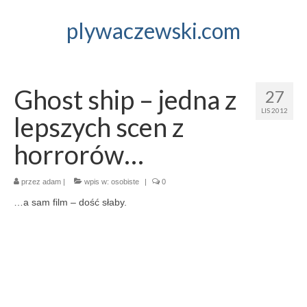
plywaczewski.com
Ghost ship – jedna z
27
LIS 2012
lepszych scen z
horrorów…
przez
adam
|
wpis w:
osobiste
|
0
…a sam film – dość słaby.