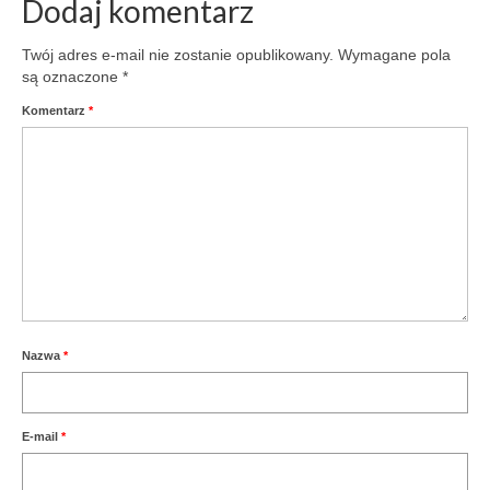
Dodaj komentarz
Afganistanie. Zatem
osobisty duży szacunek
Twój adres e-mail nie zostanie opublikowany.
Wymagane pola
składam operatorom
są oznaczone
*
biorącym…
Komentarz
*
Nazwa
*
E-mail
*