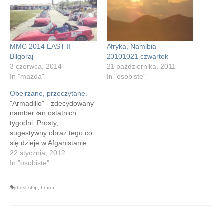
MMC 2014 EAST II –
Afryka, Namibia –
Biłgoraj
20101021 czwartek
3 czerwca, 2014
21 października, 2011
In "mazda"
In "osobiste"
Obejrzane, przeczytane.
"Armadillo" - zdecydowany
namber łan ostatnich
tygodni. Prosty,
sugestywny obraz tego co
się dzieje w Afganistanie.
Rozwaliła mnie jego
22 stycznia, 2012
produkcja, byłem
In "osobiste"
przekonany, że to udawany
dokument. Z materiałów
ghost ship
,
horror
znalezionych w sieci
wychodzi, iż absolutnie nie.
Nagrywany na miejscu, w
duńskiej bazie w