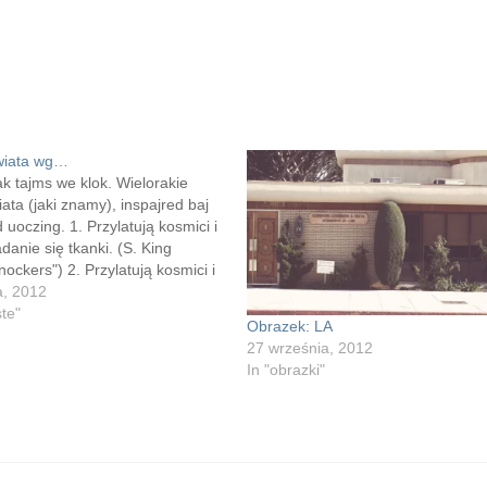
wiata wg…
tak tajms we klok. Wielorakie
ata (jaki znamy), inspajred baj
d uoczing. 1. Przylatują kosmici i
adanie się tkanki. (S. King
ckers") 2. Przylatują kosmici i
nam ciała (R. Heinlein "The
a, 2012
hers") 3. Przylatuje kosmita i
ste"
Obrazek: LA
 imituje ciała (J. Carpenter "The
27 września, 2012
. Przylatują…
In "obrazki"