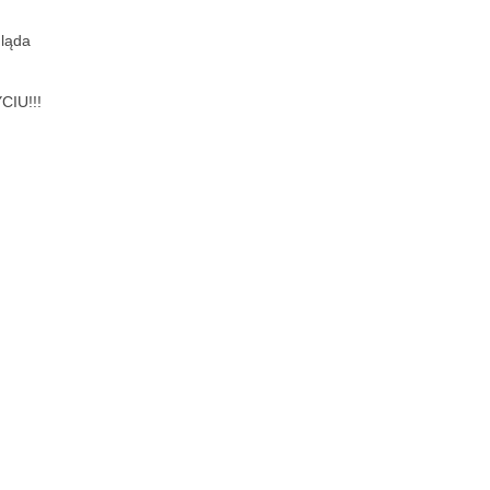
gląda
CIU!!!