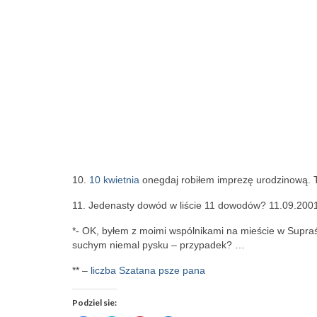
10.
10 kwietnia
onegdaj robiłem imprezę urodzinową. Tr
11. Jedenasty dowód w liście 11 dowodów? 11.09.20
*- OK, byłem z moimi wspólnikami na mieście w Supraś
suchym niemal pysku – przypadek? …
** –
liczba Szatana psze pana
Podziel sie: