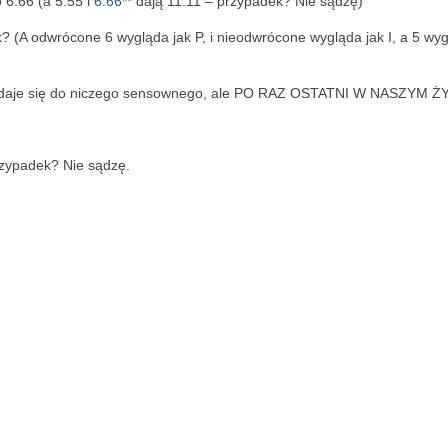
 6:66 (a 5:55 i
6:66
** dają 11:11 – przypadek? Nie sądzę)
? (A odwrócone 6 wygląda jak P, i nieodwrócone wygląda jak I, a 5 wy
 dodaje się do niczego sensownego, ale PO RAZ OSTATNI W NASZYM ŻY
Przypadek? Nie sądzę.