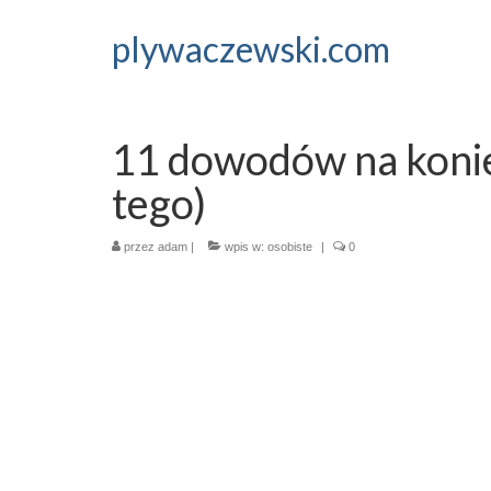
plywaczewski.com
11 dowodów na konie
tego)
przez
adam
|
wpis w:
osobiste
|
0