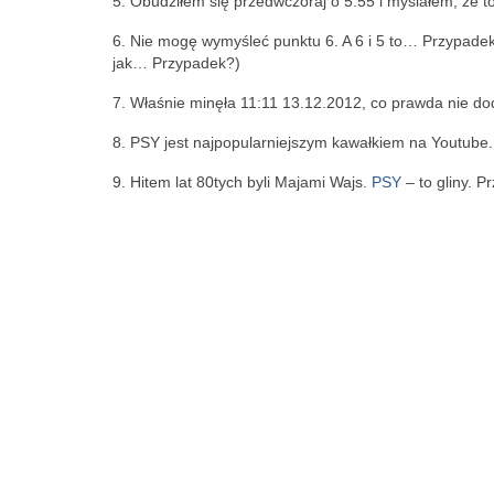
5. Obudziłem się przedwczoraj o 5:55 i myślałem, że to
6. Nie mogę wymyśleć punktu 6. A 6 i 5 to… Przypadek
jak… Przypadek?)
7. Właśnie minęła 11:11 13.12.2012, co prawda nie
8. PSY jest najpopularniejszym kawałkiem na Youtube.
9. Hitem lat 80tych byli Majami Wajs.
PSY
– to gliny. 