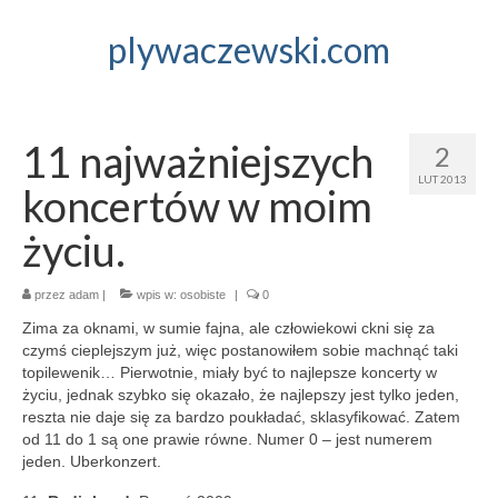
plywaczewski.com
11 najważniejszych
2
LUT 2013
koncertów w moim
życiu.
przez
adam
|
wpis w:
osobiste
|
0
Zima za oknami, w sumie fajna, ale człowiekowi ckni się za
czymś cieplejszym już, więc postanowiłem sobie machnąć taki
topilewenik… Pierwotnie, miały być to najlepsze koncerty w
życiu, jednak szybko się okazało, że najlepszy jest tylko jeden,
reszta nie daje się za bardzo poukładać, sklasyfikować. Zatem
od 11 do 1 są one prawie równe. Numer 0 – jest numerem
jeden. Uberkonzert.