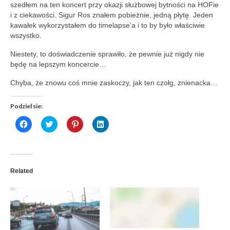
szedłem na ten koncert przy okazji służbowej bytności na HOFie
i z ciekawości. Sigur Ros znałem pobieżnie, jedną płytę. Jeden
kawałek wykorzystałem do timelapse’a i to by było właściwie
wszystko.
Niestety, to doświadczenie sprawiło, że pewnie już nigdy nie
będę na lepszym koncercie…
Chyba, że znowu coś mnie zaskoczy, jak ten czołg, znienacka…
Podziel sie:
Click
Click
Click
Click
to
to
to
to
share
share
share
share
on
on
on
on
Facebook
Twitter
Pinterest
LinkedIn
(Opens
(Opens
(Opens
(Opens
in
in
in
in
new
new
new
new
Related
window)
window)
window)
window)