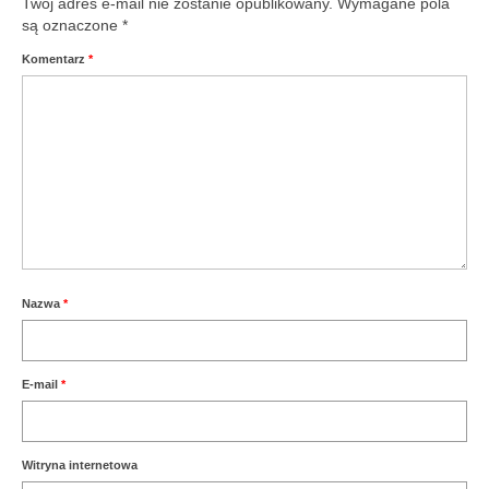
Twój adres e-mail nie zostanie opublikowany.
Wymagane pola
są oznaczone
*
Komentarz
*
Nazwa
*
E-mail
*
Witryna internetowa