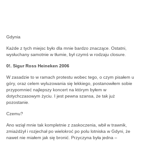
Gdynia
Każde z tych miejsc było dla mnie bardzo znaczące. Ostatni,
wysłuchany samotnie w tłumie, był czymś w rodzaju closure.
0!. Sigur Ross Heineken 2006
W zasadzie to w ramach protestu wobec tego, o czym pisałem u
góry, oraz celem wyluzowania się lekkiego, postanowiłem sobie
przypomnieć najlepszy koncert na którym byłem w
dotychczasowym życiu. I jest pewna szansa, że tak już
pozostanie.
Czemu?
Ano wziął mnie tak kompletnie z zaskoczenia, wbił w trawnik,
zmiażdżył i rozjechał po wielokroć po polu lotniska w Gdyni, że
nawet nie miałem jak się bronić. Przyczyna była jedna –