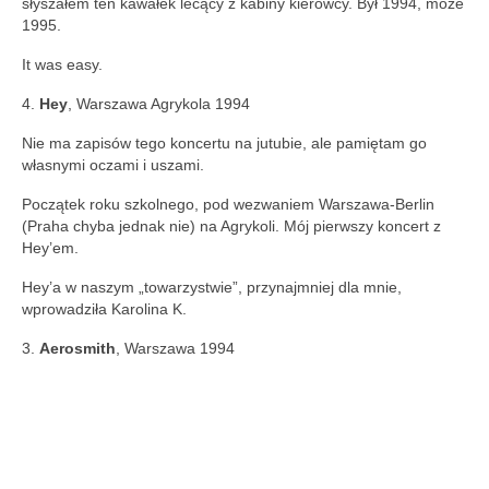
słyszałem ten kawałek lecący z kabiny kierowcy. Był 1994, może
1995.
It was easy.
4.
Hey
, Warszawa Agrykola 1994
Nie ma zapisów tego koncertu na jutubie, ale pamiętam go
własnymi oczami i uszami.
Początek roku szkolnego, pod wezwaniem Warszawa-Berlin
(Praha chyba jednak nie) na Agrykoli. Mój pierwszy koncert z
Hey’em.
Hey’a w naszym „towarzystwie”, przynajmniej dla mnie,
wprowadziła Karolina K.
3.
Aerosmith
, Warszawa 1994