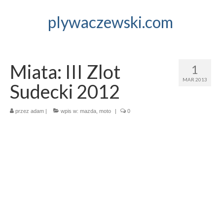
plywaczewski.com
Miata: III Zlot
1
MAR 2013
Sudecki 2012
przez
adam
|
wpis w:
mazda
,
moto
|
0