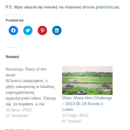
P.S. Wpis ukazał się również na
miatowej stronie podróżniczej.
Podziel sie:
Click
Click
Click
Click
to
to
to
to
share
share
share
share
on
on
on
on
Facebook
Twitter
Pinterest
LinkedIn
(Opens
(Opens
(Opens
(Opens
in
in
in
in
new
new
new
new
Related
window)
window)
window)
window)
Recenzja: Diary of the
dead
W końcu obejrzałem, z
płyty zakupionej w lokalnej
zaprzyjaźnionej
Moto: Miata Mini Challenge
wypożyczalni video. Cieszę
– 2013.05.18 Runda 1
się, że kupiłem, a nie
Lublin
wypożyczyłem, bo taniej
15 lipca, 2012
19 maja, 2013
wyszło. Filmidło, jak na
In "osobiste"
In "mazda"
miszcza zombie gatunku
George'a Romero -