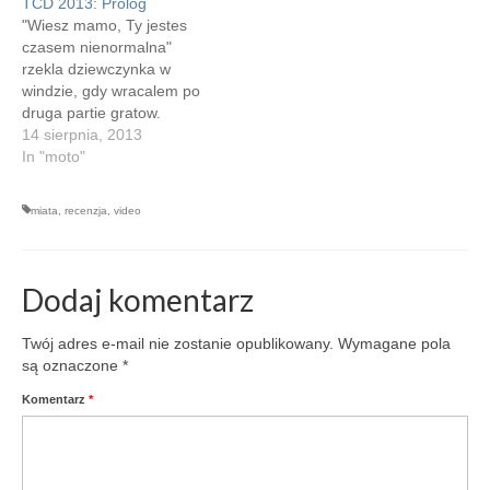
TCD 2013: Prolog
słaaabe. Jedna końcowa
"Wiesz mamo, Ty jestes
scena, miszczostwo, ale
czasem nienormalna"
takie bardziej paszczowe.
rzekla dziewczynka w
"Zabieram Ci samochód i
windzie, gdy wracalem po
zostawiam dom" i pyk laska
druga partie gratow.
odjeżdża camperem…
"Czemu?" - zapytala
14 sierpnia, 2013
mama. "Bo jestes czasem
In "moto"
strasznie brzydka" odrzekla
dziewczynka. Well, malo to
miata
,
recenzja
,
video
zwiazane z wyjazdem, ale
niezly poczatek.
Tymczasem Slask w
4h15m. Ruch na drodze
Dodaj komentarz
ogromny - z ulga
przeskoczylem na A1.…
Twój adres e-mail nie zostanie opublikowany.
Wymagane pola
są oznaczone
*
Komentarz
*