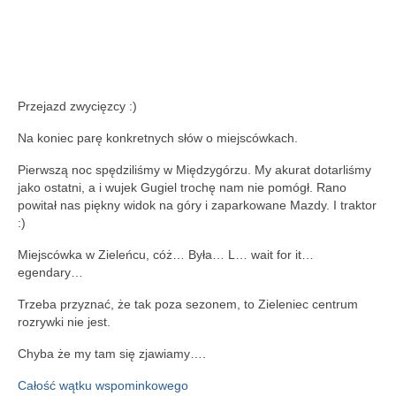
Przejazd zwycięzcy :)
Na koniec parę konkretnych słów o miejscówkach.
Pierwszą noc spędziliśmy w Międzygórzu. My akurat dotarliśmy
jako ostatni, a i wujek Gugiel trochę nam nie pomógł. Rano
powitał nas piękny widok na góry i zaparkowane Mazdy. I traktor
:)
Miejscówka w Zieleńcu, cóż… Była… L… wait for it…
egendary…
Trzeba przyznać, że tak poza sezonem, to Zieleniec centrum
rozrywki nie jest.
Chyba że my tam się zjawiamy….
Całość wątku wspominkowego