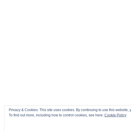
Privacy & Cookies: This site uses cookies. By continuing to use this website, y
To find out more, including how to control cookies, see here:
Cookie Policy
Kontynuując przebywanie na stronie, zgadzasz się na użycie plików c
Akceptuję
informacji