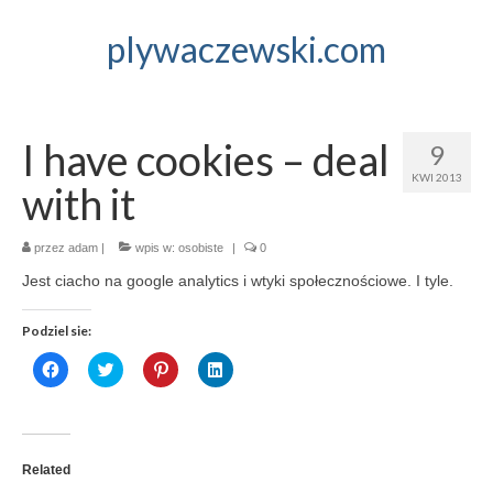
plywaczewski.com
I have cookies – deal
9
KWI 2013
with it
przez
adam
|
wpis w:
osobiste
|
0
Jest ciacho na google analytics i wtyki społecznościowe. I tyle.
Podziel sie:
Click
Click
Click
Click
to
to
to
to
share
share
share
share
on
on
on
on
Facebook
Twitter
Pinterest
LinkedIn
(Opens
(Opens
(Opens
(Opens
in
in
in
in
new
new
new
new
Related
window)
window)
window)
window)