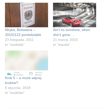
Afryka, Botswana –
Ain’t no sunshine, when
20101122 poniedzialek
she’s gone….
23 listopada, 2011
21 marca, 2015
In "osobiste"
In "mazda"
Krok 5 – a może więcej
kroków?
8 stycznia, 2018
In "osobiste"