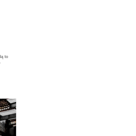
dą to
–