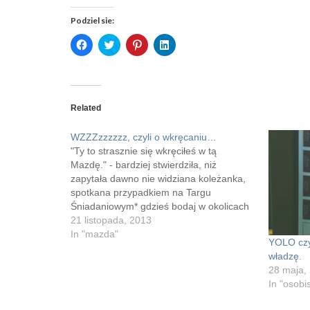
Podziel sie:
Click
Click
Click
Click
to
to
to
to
share
share
share
share
on
on
on
on
Facebook
Twitter
Pinterest
LinkedIn
(Opens
(Opens
(Opens
(Opens
in
in
in
in
new
new
new
new
Related
window)
window)
window)
window)
WZZZzzzzzz, czyli o wkręcaniu…
"Ty to strasznie się wkręciłeś w tą
Mazdę." - bardziej stwierdziła, niż
zapytała dawno nie widziana koleżanka,
spotkana przypadkiem na Targu
Śniadaniowym* gdzieś bodaj w okolicach
czerwca. Z koleżanką nie widzieliśmy się
21 listopada, 2013
hektar czasu, ale jesteśmy znajomymi na
In "mazda"
YOLO czyl
FB i widać wystarczająco
władzę.
przyspamowałem jej ścianę by była w
28 maja,
stanie stwierdzić…
In "osobi