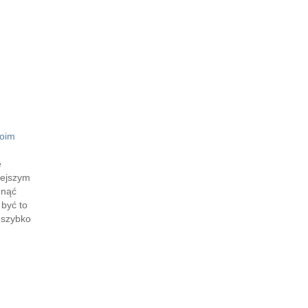
moim
e
lejszym
hnąć
 być to
 szybko
 jeden,
ładać,