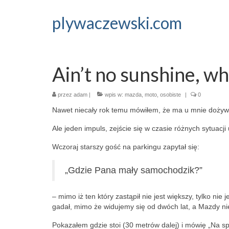
plywaczewski.com
Ain’t no sunshine, w
przez
adam
|
wpis w:
mazda
,
moto
,
osobiste
|
0
Nawet niecały rok temu mówiłem, że ma u mnie dożyw
Ale jeden impuls, zejście się w czasie różnych sytuacj
Wczoraj starszy gość na parkingu zapytał się:
„Gdzie Pana mały samochodzik?”
– mimo iż ten który zastąpił nie jest większy, tylko nie
gadał, mimo że widujemy się od dwóch lat, a Mazdy ni
Pokazałem gdzie stoi (30 metrów dalej) i mówię „Na sp