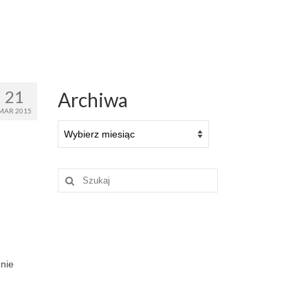
21
Archiwa
MAR 2015
Archiwa
Szuklaj
w:
 nie