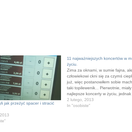
11 najważniejszych koncertów w 
życiu.
Zima za oknami, w sumie fajna, al
człowiekowi ckni się za czymś ciep
już, więc postanowiłem sobie mac
taki topilewenik... Pierwotnie, miały
najlepsze koncerty w życiu, jednak
się okazało, że najlepszy jest tylko
2 lutego, 2013
i jak przeżyć spacer i stracić
reszta nie daje się za bardzo pouk
In "osobiste"
sklasyfikować. Zatem od 11 do 1…
 2013
ste"