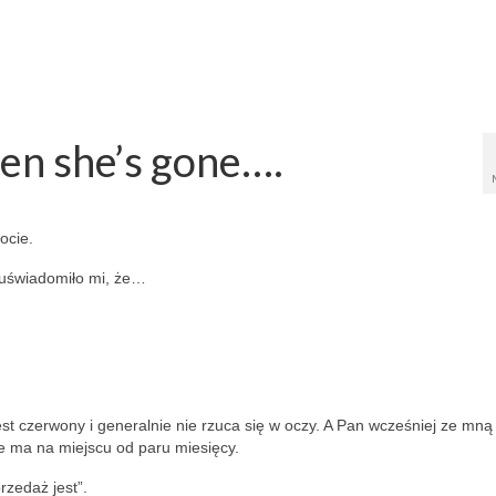
hen she’s gone….
ocie.
i uświadomiło mi, że…
 jest czerwony i generalnie nie rzuca się w oczy. A Pan wcześniej ze mną
e ma na miejscu od paru miesięcy.
rzedaż jest”.