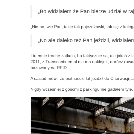
„Bo widziałem że Pan bierze udział w ra
„Nie no, wie Pan, takie tak pojeżdżawki, tak się z kole
„No ale daleko też Pan jeździł, widziałem
I tu mnie trochę zatkało, bo faktycznie są, ale jakoś z
2011, z Transcontinental nie ma naklejek, oprócz (uw
bazowany na RFID.
A sąsiad mówi, że piętnaście lat jeździł do Chorwacji, a
Nigdy wcześniej z gośćmi z parkingu nie gadałem tyle, 