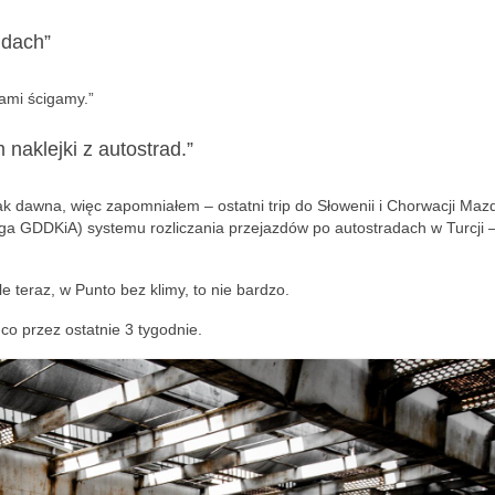
jdach”
gami ścigamy.”
 naklejki z autostrad.”
 tak dawna, więc zapomniałem – ostatni trip do Słowenii i Chorwacji Maz
aga GDDKiA) systemu rozliczania przejazdów po autostradach w Turcji 
le teraz, w Punto bez klimy, to nie bardzo.
co przez ostatnie 3 tygodnie.