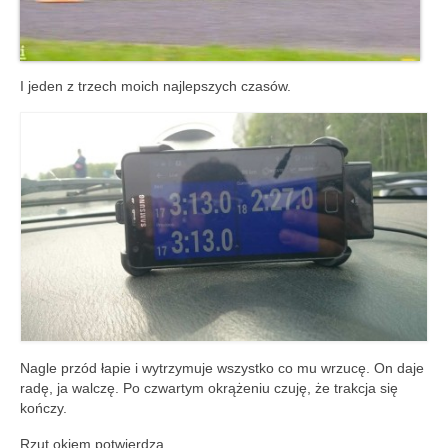
I jeden z trzech moich najlepszych czasów.
Nagle przód łapie i wytrzymuje wszystko co mu wrzucę. On daje
radę, ja walczę. Po czwartym okrążeniu czuję, że trakcja się
kończy.
Rzut okiem potwierdza.