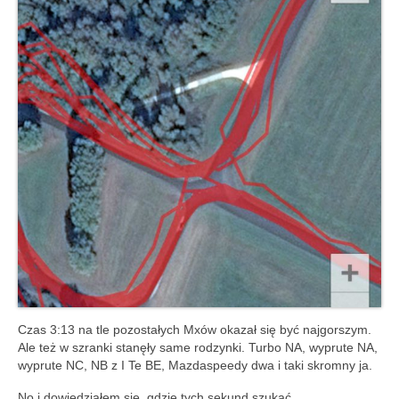
Czas 3:13 na tle pozostałych Mxów okazał się być najgorszym.
Ale też w szranki stanęły same rodzynki. Turbo NA, wyprute NA,
wyprute NC, NB z I Te BE, Mazdaspeedy dwa i taki skromny ja.
No i dowiedziałem się, gdzie tych sekund szukać.