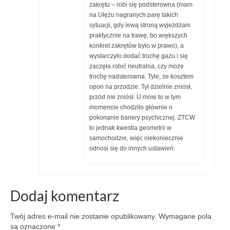
zakrętu – robi się podsterowna (mam
na Ułężu nagranych parę takich
sytuacji, gdy lewą stroną wyjeżdżam
praktycznie na trawę, bo większych
konkret zakrętów było w prawo), a
wystarczyło dodać trochę gazu i się
zaczęła robić neutralna, czy może
trochę nadsterowna. Tyle, że kosztem
opon na przodzie. Tył dzielnie zniósł,
przód nie zniósł. U mnie to w tym
momencie chodziło głównie o
pokonanie bariery psychicznej. ZTCW
to jednak kwestia geometrii w
samochodzie, więc niekoniecznie
odnosi się do innych ustawień.
Dodaj komentarz
Twój adres e-mail nie zostanie opublikowany.
Wymagane pola
są oznaczone
*