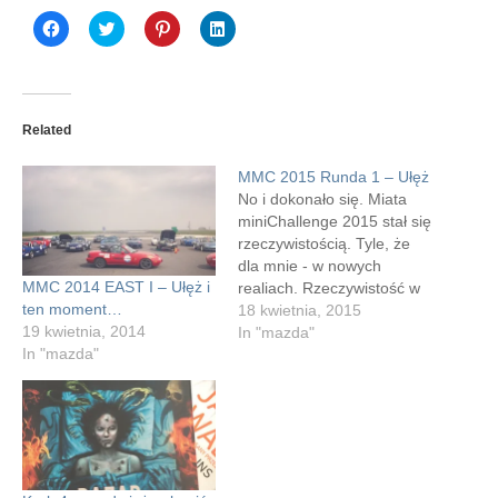
Click
Click
Click
Click
to
to
to
to
share
share
share
share
on
on
on
on
Facebook
Twitter
Pinterest
LinkedIn
(Opens
(Opens
(Opens
(Opens
in
in
in
in
new
new
new
new
Related
window)
window)
window)
window)
MMC 2015 Runda 1 – Ułęż
No i dokonało się. Miata
miniChallenge 2015 stał się
rzeczywistością. Tyle, że
dla mnie - w nowych
MMC 2014 EAST I – Ułęż i
realiach. Rzeczywistość w
ten moment…
nowych realiach - brzmi
18 kwietnia, 2015
19 kwietnia, 2014
ciekawie? Po raz pierwszy
In "mazda"
In "mazda"
jechaliśmy na Ułęż
Dzikiem*. Jechaliśmy, po
zaledwie 1000 km
spędzonych razem, M. nie
przejechała nawet 100
kilometrów za kierownicą.
Po drodze zamieniliśmy…