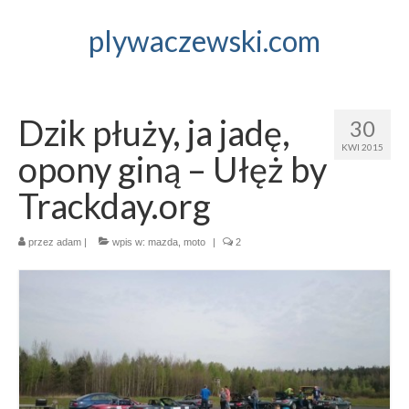
plywaczewski.com
Dzik płuży, ja jadę,
30
KWI 2015
opony giną – Ułęż by
Trackday.org
przez
adam
|
wpis w:
mazda
,
moto
|
2