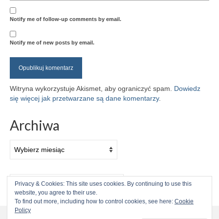
Notify me of follow-up comments by email.
Notify me of new posts by email.
Witryna wykorzystuje Akismet, aby ograniczyć spam.
Dowiedz
się więcej jak przetwarzane są dane komentarzy
.
Archiwa
Archiwa
Szuklaj
Privacy & Cookies: This site uses cookies. By continuing to use this
w:
website, you agree to their use.
To find out more, including how to control cookies, see here:
Cookie
Kontynuując przebywanie na stronie, zgadzasz się na użycie
Policy
plików cookies przez stronę.
więcej informacji