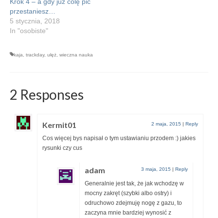
Krok 4 – a gdy już colę pić
przestaniesz…
5 stycznia, 2018
In "osobiste"
kaja
,
trackday
,
ułęż
,
wieczna nauka
2 Responses
Kermit01
2 maja, 2015
|
Reply
Cos więcej bys napisał o tym ustawianiu przodem :) jakies
rysunki czy cus
adam
3 maja, 2015
|
Reply
Generalnie jest tak, że jak wchodzę w
mocny zakręt (szybki albo ostry) i
odruchowo zdejmuję nogę z gazu, to
zaczyna mnie bardziej wynosić z