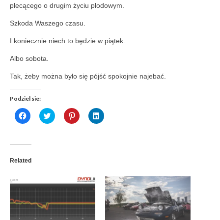
plecącego o drugim życiu płodowym.
Szkoda Waszego czasu.
I koniecznie niech to będzie w piątek.
Albo sobota.
Tak, żeby można było się pójść spokojnie najebać.
Podziel sie:
Click
Click
Click
Click
to
to
to
to
share
share
share
share
on
on
on
on
Facebook
Twitter
Pinterest
LinkedIn
(Opens
(Opens
(Opens
(Opens
in
in
in
in
new
new
new
new
Related
window)
window)
window)
window)