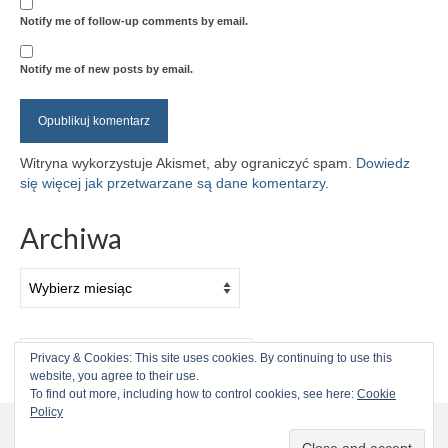
Notify me of follow-up comments by email.
Notify me of new posts by email.
Witryna wykorzystuje Akismet, aby ograniczyć spam.
Dowiedz
się więcej jak przetwarzane są dane komentarzy
.
Archiwa
Archiwa
Szuklaj
Privacy & Cookies: This site uses cookies. By continuing to use this
w:
website, you agree to their use.
To find out more, including how to control cookies, see here:
Cookie
Kontynuując przebywanie na stronie, zgadzasz się na użycie
Policy
plików cookies przez stronę.
więcej informacji
Akceptuję