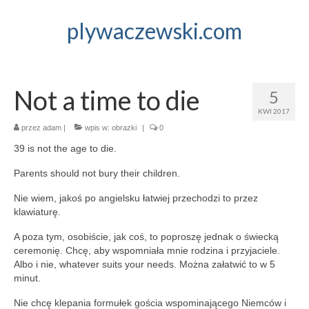
plywaczewski.com
Not a time to die
5
KWI 2017
przez
adam
|
wpis w:
obrazki
|
0
39 is not the age to die.
Parents should not bury their children.
Nie wiem, jakoś po angielsku łatwiej przechodzi to przez
klawiaturę.
A poza tym, osobiście, jak coś, to poproszę jednak o świecką
ceremonię. Chcę, aby wspomniała mnie rodzina i przyjaciele.
Albo i nie, whatever suits your needs. Można załatwić to w 5
minut.
Nie
chcę klepania formułek gościa wspominającego Niemców i