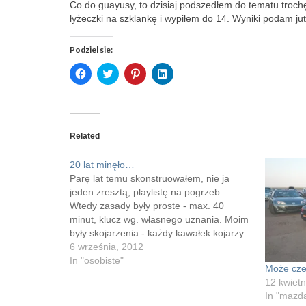
Co do guayusy, to dzisiaj podszedłem do tematu troc
łyżeczki na szklankę i wypiłem do 14. Wyniki podam jut
Podziel sie:
Click
Click
Click
Click
to
to
to
to
share
share
share
share
on
on
on
on
Facebook
Twitter
Pinterest
LinkedIn
(Opens
(Opens
(Opens
(Opens
in
in
in
in
new
new
new
new
Related
window)
window)
window)
window)
20 lat minęło…
Parę lat temu skonstruowałem, nie ja
jeden zresztą, playlistę na pogrzeb.
Wtedy zasady były proste - max. 40
minut, klucz wg. własnego uznania. Moim
były skojarzenia - każdy kawałek kojarzy
mi sie z kimś lub czymś. W związku z
6 września, 2012
dwudziestoleciem rozpoczęcia nauki w
In "osobiste"
Może cze
murach VLO, wydarzenia, które odbiło się
12 kwietn
piętnem…
In "mazd