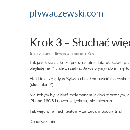
plywaczewski.com
Krok 3 – Słuchać wię
przez
adam
|
wpis w:
osobiste
|
0
Tak jakoś się stało, że przez ostatnie lata właściwie
playlistę na YT, ale z rzadka. Jakoś wymykało mi się t
Efekt taki, że gdy w Sylwka chciałem puścić dzieciak
(słuchałem?).
Nie żebym był jakimś melomanem jakimś strasznym, ale c
iPhone 16GB i nawet zdjęcia się nie mieszczą.
Tak więc w ramach testów – zarzucam Spotify trial.
Do usłyszenia.