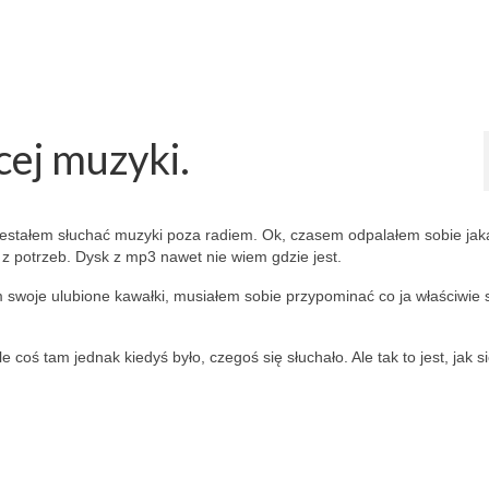
cej muzyki.
 przestałem słuchać muzyki poza radiem. Ok, czasem odpalałem sobie jak
o z potrzeb. Dysk z mp3 nawet nie wiem gdzie jest.
om swoje ulubione kawałki, musiałem sobie przypominać co ja właściwie
oś tam jednak kiedyś było, czegoś się słuchało. Ale tak to jest, jak s