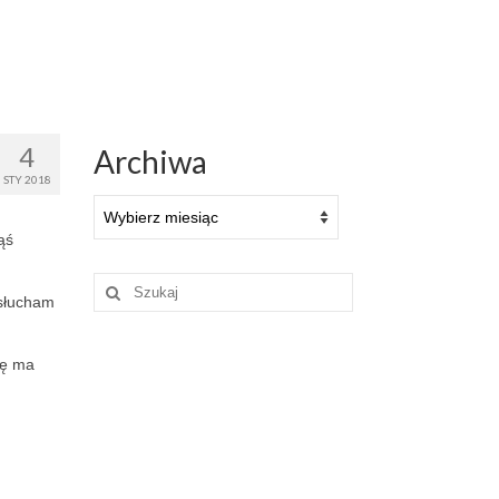
4
Archiwa
STY 2018
Archiwa
ąś
Szuklaj
 słucham
w:
ię ma