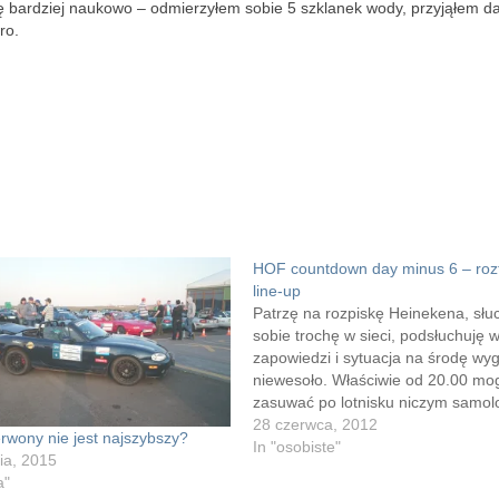
hę bardziej naukowo – odmierzyłem sobie 5 szklanek wody, przyjąłem d
ro.
HOF countdown day minus 6 – rozt
line-up
Patrzę na rozpiskę Heinekena, sł
sobie trochę w sieci, podsłuchuję w
zapowiedzi i sytuacja na środę wy
niewesoło. Właściwie od 20.00 mo
zasuwać po lotnisku niczym samolo
Czyli kilometry przede mną. Tu sł
28 czerwca, 2012
rwony nie jest najszybszy?
wtrętu. To pierwszy od 2006 roku
In "osobiste"
ia, 2015
Heineken, na którym nie będę słu
a"
Najpierw 2 lata z…