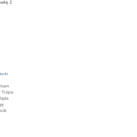
awkę 2
erki
ucham
 Trójce
gląda
gę
cik.
owo
żbowo.