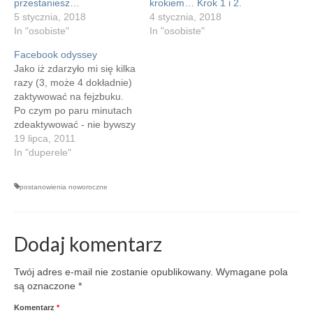
przestaniesz…
krokiem… Krok 1 i 2.
5 stycznia, 2018
4 stycznia, 2018
In "osobiste"
In "osobiste"
Facebook odyssey
Jako iż zdarzyło mi się kilka
razy (3, może 4 dokładnie)
zaktywować na fejzbuku.
Po czym po paru minutach
zdeaktywować - nie bywszy
jeszcze gotowym na
19 lipca, 2011
powrót do świata zalanym
In "duperele"
informacjami. W związku z
tak niecnymi obyczajami
postanowienia noworoczne
pan Zukierberg postanowił
mnie pokarać. Przy
wczorajszej próbie
aktywacji posłał mnie do
Dodaj komentarz
oślej…
Twój adres e-mail nie zostanie opublikowany.
Wymagane pola
są oznaczone
*
Komentarz
*