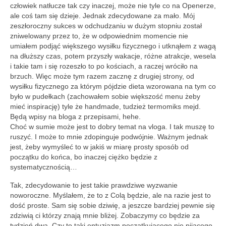
człowiek natłucze tak czy inaczej, może nie tyle co na Openerze,
ale coś tam się dzieje. Jednak zdecydowane za mało. Mój
zeszłoroczny sukces w odchudzaniu w dużym stopniu został
zniwelowany przez to, że w odpowiednim momencie nie
umiałem podjąć większego wysiłku fizycznego i utknąłem z wagą
na dłuższy czas, potem przyszły wakacje, różne atrakcje, wesela
i takie tam i się rozeszło to po kościach, a raczej wróciło na
brzuch. Więc może tym razem zacznę z drugiej strony, od
wysiłku fizycznego za którym pójdzie dieta wzorowana na tym co
było w pudełkach (zachowałem sobie większość menu żeby
mieć inspirację) tyle że handmade, tudzież termomiks mejd.
Będą wpisy na bloga z przepisami, hehe.
Choć w sumie może jest to dobry temat na vloga. I tak muszę to
ruszyć. I może to mnie zdopinguje podwójnie. Ważnym jednak
jest, żeby wymyśleć to w jakiś w miarę prosty sposób od
początku do końca, bo inaczej ciężko będzie z
systematycznością…
Tak, zdecydowanie to jest takie prawdziwe wyzwanie
noworoczne. Myślałem, że to z Colą będzie, ale na razie jest to
dość proste. Sam się sobie dziwię, a jeszcze bardziej pewnie się
zdziwią ci którzy znają mnie bliżej. Zobaczymy co będzie za
tydzień dwa. Czy to taki entuzjazm początkującego nie pijącego