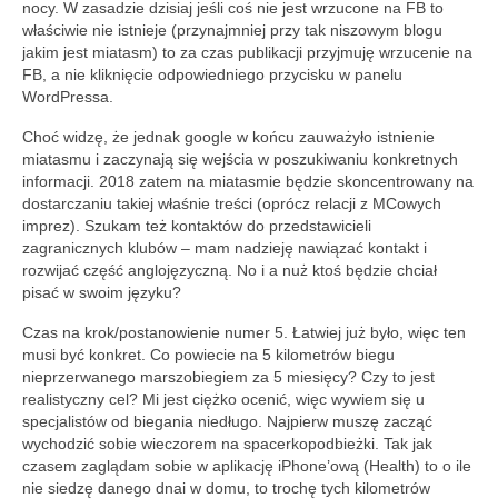
nocy. W zasadzie dzisiaj jeśli coś nie jest wrzucone na FB to
właściwie nie istnieje (przynajmniej przy tak niszowym blogu
jakim jest miatasm) to za czas publikacji przyjmuję wrzucenie na
FB, a nie kliknięcie odpowiedniego przycisku w panelu
WordPressa.
Choć widzę, że jednak google w końcu zauważyło istnienie
miatasmu i zaczynają się wejścia w poszukiwaniu konkretnych
informacji. 2018 zatem na miatasmie będzie skoncentrowany na
dostarczaniu takiej właśnie treści (oprócz relacji z MCowych
imprez). Szukam też kontaktów do przedstawicieli
zagranicznych klubów – mam nadzieję nawiązać kontakt i
rozwijać część anglojęzyczną. No i a nuż ktoś będzie chciał
pisać w swoim języku?
Czas na krok/postanowienie numer 5. Łatwiej już było, więc ten
musi być konkret. Co powiecie na 5 kilometrów biegu
nieprzerwanego marszobiegiem za 5 miesięcy? Czy to jest
realistyczny cel? Mi jest ciężko ocenić, więc wywiem się u
specjalistów od biegania niedługo. Najpierw muszę zacząć
wychodzić sobie wieczorem na spacerkopodbieżki. Tak jak
czasem zaglądam sobie w aplikację iPhone’ową (Health) to o ile
nie siedzę danego dnai w domu, to trochę tych kilometrów