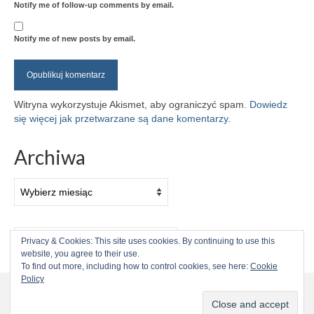
Notify me of follow-up comments by email.
Notify me of new posts by email.
Witryna wykorzystuje Akismet, aby ograniczyć spam.
Dowiedz
się więcej jak przetwarzane są dane komentarzy
.
Archiwa
Archiwa
Szuklaj
Privacy & Cookies: This site uses cookies. By continuing to use this
w:
website, you agree to their use.
To find out more, including how to control cookies, see here:
Cookie
Kontynuując przebywanie na stronie, zgadzasz się na użycie
Policy
plików cookies przez stronę.
więcej informacji
Akceptuję
© 2026 plywaczewski.com