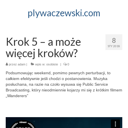
plywaczewski.com
Krok 5 – a może
8
STY 2018
więcej kroków?
przez
adam
|
wpis w:
osobiste
|
0
Podsumowując weekend, pomimo pewnych perturbacji, to
całkiem efektywnie jeśli chodzi o postanowienia. Muzyka
posłuchana, na razie na czoło wysuwa się Public Service
Broadcasting, który nieodmiennie kojarzy mi się z krótkim filmem
„Wanderers”