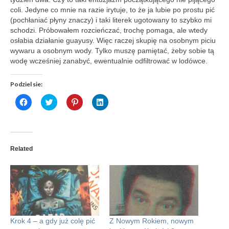
coli. Jedyne co mnie na razie irytuje, to że ja lubie po prostu pić
(pochłaniać płyny znaczy) i taki literek ugotowany to szybko mi
schodzi. Próbowałem rozcieńczać, trochę pomaga, ale wtedy
osłabia działanie guayusy. Więc raczej skupię na osobnym piciu
wywaru a osobnym wody. Tylko muszę pamiętać, żeby sobie tą
wodę wcześniej zanabyć, ewentualnie odfiltrować w lodówce.
Podziel sie:
Click
Click
Click
Click
to
to
to
to
share
share
share
share
on
on
on
on
Facebook
Twitter
Pinterest
LinkedIn
(Opens
(Opens
(Opens
(Opens
in
in
in
in
new
new
new
new
Related
window)
window)
window)
window)
Krok 4 – a gdy już colę pić
Z Nowym Rokiem, nowym