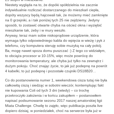
Niestety wygląda na to, że dopóki spółdzielnia nie zacznie
indywidualnie rozliczać dostarczanego do mieszkań ciepła,
dopóty wszyscy będą hajcowali tak, że możemy mieć zamknięte
na 0 grzejniki, a i tak poniżej tych 25 nie zejdziemy. Jedyny
sposób, to zostawić otwarte chyba na oścież okna i wyziębić
mieszkanie tak, żeby i w mury weszło.
Anyway, teraz mam sobie niskoprądowe urządzenie, która
wymaga tylko odpowiedniego kabla do wpięcia w wieżę i pyk z
telefonu, czy komputera steruję sobie muzyką na cały pokój.
Ba, mogę nawet spoza domu puszczać :) Z tego co widziałęm,
to obciąża procesor w 10-15%, więc może powrócę do
monitorowania temperatury, ale chyba już tylko na zewnątrz i
dużym pokoju. Choć znając życie, to jak już podepnę na powrót
4 kabelki, to już podepnę i pozostałe czujniki DS18B20…
Co do postanowienia numer 1, weekendowa cisza tutaj nie była
całkowitą ciszą i siedząc w sobotni wieczór, kontemplując fakt
nie kupowania Coli od tych 3 dni (wtedy) – co trochę
przekroczyło założenia i w końcu zakupiłem – postanowiłem
napisać podsumowanie sezonu 2017 naszej amatorskiej ligii
Miata Challenge. Chwilę to zajęło, więc publikacja poszła live
dopiero dzisiaj, w poniedziałek, choć na serwerze była już w