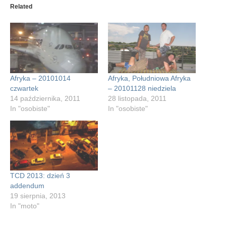
new
new
new
new
Related
window)
window)
window)
window)
Afryka – 20101014
Afryka, Południowa Afryka
czwartek
– 20101128 niedziela
14 października, 2011
28 listopada, 2011
In "osobiste"
In "osobiste"
TCD 2013: dzień 3
addendum
19 sierpnia, 2013
In "moto"