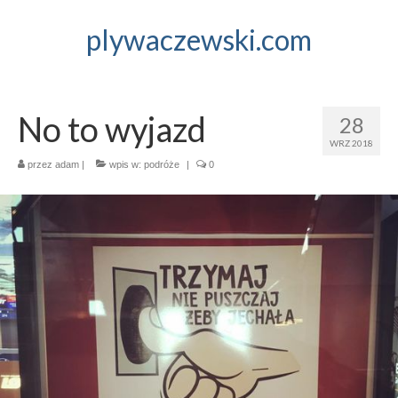
plywaczewski.com
No to wyjazd
28
WRZ 2018
przez
adam
|
wpis w:
podróże
|
0