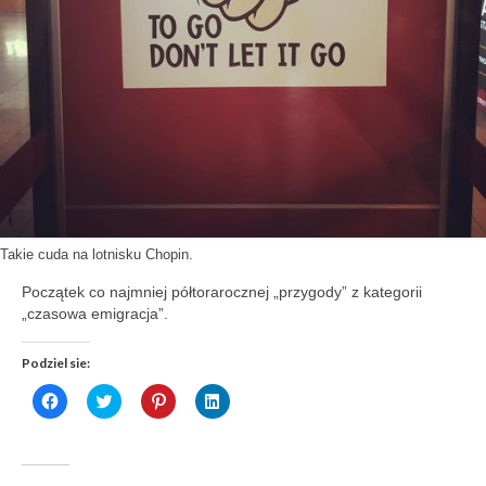
Takie cuda na lotnisku Chopin.
Początek co najmniej półtorarocznej „przygody” z kategorii
„czasowa emigracja”.
Podziel sie:
Click
Click
Click
Click
to
to
to
to
share
share
share
share
on
on
on
on
Facebook
Twitter
Pinterest
LinkedIn
(Opens
(Opens
(Opens
(Opens
in
in
in
in