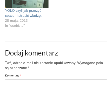
nieco mieszane odczucia,
żyją. Instagram daje
bo konferencje i warsztaty
możliwość podejrzenia
YOLO czyli jak przeżyć
w których ostatnio
tego, co…
spacer i stracić władzę.
uczestniczyłem były
28 maja, 2013
prezentacjami
In "osobiste"
kryptoproduktowymi…
Dodaj komentarz
Twój adres e-mail nie zostanie opublikowany.
Wymagane pola
są oznaczone
*
Komentarz
*