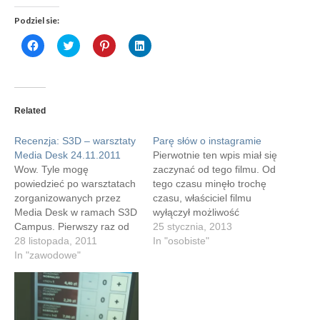
Podziel sie:
Click
Click
Click
Click
to
to
to
to
share
share
share
share
on
on
on
on
Facebook
Twitter
Pinterest
LinkedIn
(Opens
(Opens
(Opens
(Opens
in
in
in
in
new
new
new
new
Related
window)
window)
window)
window)
Recenzja: S3D – warsztaty
Parę słów o instagramie
Media Desk 24.11.2011
Pierwotnie ten wpis miał się
Wow. Tyle mogę
zaczynać od tego filmu. Od
powiedzieć po warsztatach
tego czasu minęło trochę
zorganizowanych przez
czasu, właściciel filmu
Media Desk w ramach S3D
wyłączył możliwość
Campus. Pierwszy raz od
zagnieżdżania, a ja
25 stycznia, 2013
dawna miałem okazję
28 listopada, 2011
zmieniłem nieco zdanie na
In "osobiste"
uczestniczyć w szkoleniu
In "zawodowe"
temat Instagrama. Ale
które wniosło sporo do
zacznijmy od poczatku.
mojego życia.
Dlaczego lubię Instagram?
Zawodowego. Udając się
Ja po prostu lubię
do Złotych Tarasów miałem
popatrzeć jak sobie ludzie