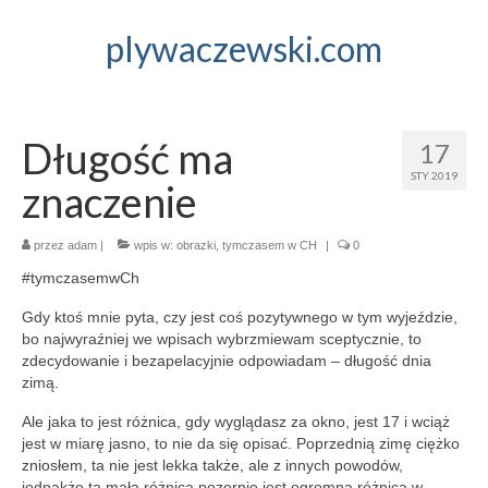
plywaczewski.com
Długość ma
17
STY 2019
znaczenie
przez
adam
|
wpis w:
obrazki
,
tymczasem w CH
|
0
#tymczasemwCh
Gdy ktoś mnie pyta, czy jest coś pozytywnego w tym wyjeździe,
bo najwyraźniej we wpisach wybrzmiewam sceptycznie, to
zdecydowanie i bezapelacyjnie odpowiadam – długość dnia
zimą.
Ale jaka to jest różnica, gdy wyglądasz za okno, jest 17 i wciąż
jest w miarę jasno, to nie da się opisać. Poprzednią zimę ciężko
zniosłem, ta nie jest lekka także, ale z innych powodów,
jednakże ta mała różnica pozornie jest ogromną różnicą w