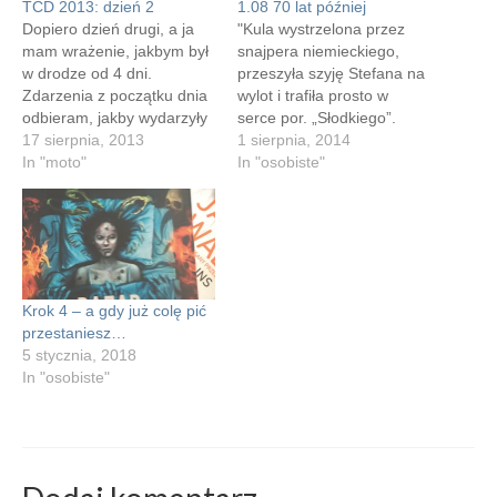
TCD 2013: dzień 2
1.08 70 lat później
Dopiero dzień drugi, a ja
"Kula wystrzelona przez
mam wrażenie, jakbym był
snajpera niemieckiego,
w drodze od 4 dni.
przeszyła szyję Stefana na
Zdarzenia z początku dnia
wylot i trafiła prosto w
odbieram, jakby wydarzyły
serce por. „Słodkiego”.
się przedwczoraj. I dopiero
17 sierpnia, 2013
Stefanowi, nad którym
1 sierpnia, 2014
konstatacja, że przecież
In "moto"
widocznie czuwała
In "osobiste"
dopiero dzisiaj jedziemy
Opatrzność, kula
wszyscy razem daje
uszkodziła tylko struny
wyznacznik. To musiało się
głosowe i po tygodniu
wydarzyć dzisiaj. Poranek
wyszedł ze szpitala." No
w miejscu z trzema salami
więc jak zobaczę kogoś w
do bani i jeziorkiem…
koszulce z zaschłą krwią
Krok 4 – a gdy już colę pić
powstańca, to zobaczymy
przestaniesz…
co będzie. Nie…
5 stycznia, 2018
In "osobiste"