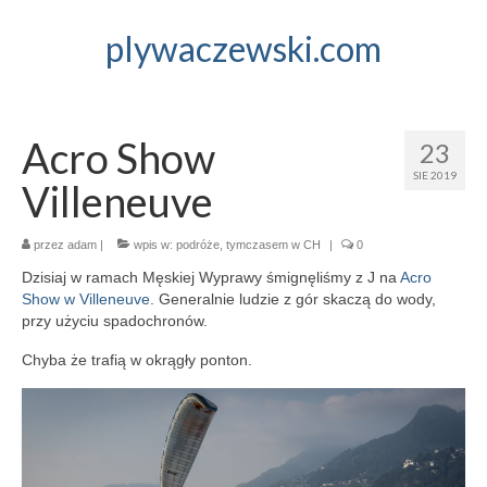
plywaczewski.com
Acro Show
23
SIE 2019
Villeneuve
przez
adam
|
wpis w:
podróże
,
tymczasem w CH
|
0
Dzisiaj w ramach Męskiej Wyprawy śmignęliśmy z J na
Acro
Show w Villeneuve
. Generalnie ludzie z gór skaczą do wody,
przy użyciu spadochronów.
Chyba że trafią w okrągły ponton.