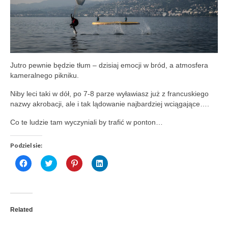
Jutro pewnie będzie tłum – dzisiaj emocji w bród, a atmosfera
kameralnego pikniku.
Niby leci taki w dół, po 7-8 parze wyławiasz już z francuskiego
nazwy akrobacji, ale i tak lądowanie najbardziej wciągające….
Co te ludzie tam wyczyniali by trafić w ponton…
Podziel sie:
Click
Click
Click
Click
to
to
to
to
share
share
share
share
on
on
on
on
Facebook
Twitter
Pinterest
LinkedIn
(Opens
(Opens
(Opens
(Opens
in
in
in
in
new
new
new
new
Related
window)
window)
window)
window)