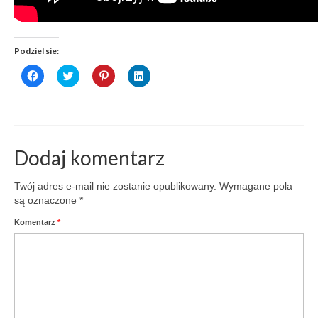
Podziel sie:
Click
Click
Click
Click
to
to
to
to
share
share
share
share
on
on
on
on
Facebook
Twitter
Pinterest
LinkedIn
(Opens
(Opens
(Opens
(Opens
in
in
in
in
new
new
new
new
window)
window)
window)
window)
Dodaj komentarz
Twój adres e-mail nie zostanie opublikowany.
Wymagane pola
są oznaczone
*
Komentarz
*