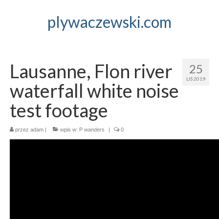
plywaczewski.com
Lausanne, Flon river
25
LIS 2019
waterfall white noise
test footage
przez
adam
|
wpis w:
P wanders
|
0