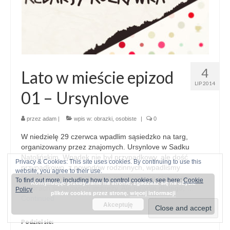
4
Lato w mieście epizod
LIP 2014
01 – Ursynlove
przez
adam
|
wpis w:
obrazki
,
osobiste
|
0
W niedzielę 29 czerwca wpadlim sąsiedzko na targ,
organizowany przez znajomych. Ursynlove w Sadku
Natolińskim. Wpadek nie był przypadkowy, ale dość
Privacy & Cookies: This site uses cookies. By continuing to use this
przypadkowo, z powodów rodzinnych, wpadliśmy
website, you agree to their use.
najedzeni. Więc niestety nie mogliśmy się skupić na
To find out more, including how to control cookies, see here:
Cookie
Kontynuując przebywanie na stronie, zgadzasz się na użycie
walorach smakowych imprezy. Ale pewnie dlatego, …
Policy
plików cookies przez stronę.
więcej informacji
Continued
Akceptuję
Podziel sie: