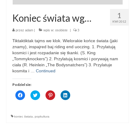
1
Koniec świata wg…
KWI 2012
przez
adam
|
wpis w:
osobiste
|
3
Tiktaktiktak tajms we klok. Wielorakie końce świata (jaki
znamy), inspajred baj riding end uoczing. 1. Przylatują
kosmici i jest rozpadanie się tkanki. (S. King
„Tommyknockers”) 2. Przylatują kosmici i porywają nam
ciała (R. Heinlein „The Bodysnatchers”) 3. Przylatuje
kosmita i …
Continued
Podziel sie:
Click
Click
Click
Click
to
to
to
to
share
share
share
share
on
on
on
on
Facebook
Twitter
Pinterest
LinkedIn
(Opens
(Opens
(Opens
(Opens
koniec świata
,
popkultura
in
in
in
in
new
new
new
new
window)
window)
window)
window)