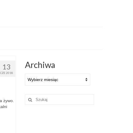
Archiwa
13
CZE 2018
Archiwa
Szuklaj
na żywo.
w:
alni