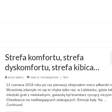
Strefa komfortu, strefa
dyskomfortu, strefa kibica…
przez
adam
|
wpis w:
Uncategorized
|
0
12 czerwca 2018 roku po raz pierwszy obejrzałem mecz piłkarski 
Wcześniej zdarzyło mi się to chyba tylko raz, w Lidzbarku, gdzie lok
młodziki grali z nielokalnymi, gwiazdą był bramkarz ryczący niczym
Chewbacca na nadbiegających atakujących. Emocje były. Na …
Continued