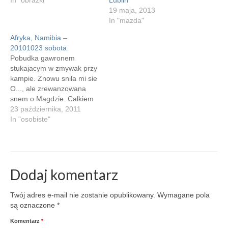
In "obrazki"
Lublin
19 maja, 2013
In "mazda"
Afryka, Namibia –
20101023 sobota
Pobudka gawronem
stukajacym w zmywak przy
kampie. Znowu snila mi sie
O..., ale zrewanzowana
snem o Magdzie. Calkiem
przyjemnym. W planach
23 października, 2011
powrot do wjazdu do parku
In "osobiste"
narodowego, z kreceniem
po drodze. W drodze
nachodzi mnie chec
pisania i przychodzi pomysl
skrobania w Notes w
Dodaj komentarz
srajfonie. W telepiacym sie
nissanie latwiej…
Twój adres e-mail nie zostanie opublikowany.
Wymagane pola
są oznaczone
*
Komentarz
*