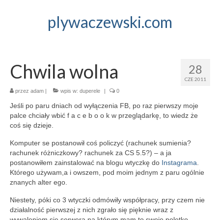
plywaczewski.com
Chwila wolna
28
CZE 2011
przez
adam
|
wpis w:
duperele
|
0
Jeśli po paru dniach od wyłączenia FB, po raz pierwszy moje
palce chciały wbić f a c e b o o k w przeglądarkę, to wiedz że
coś się dzieje.
Komputer se postanowił coś policzyć (rachunek sumienia?
rachunek różniczkowy? rachunek za CS 5.5?) – a ja
postanowiłem zainstalować na blogu wtyczkę do
Instagrama
.
Którego używam,a i owszem, pod moim jednym z paru ogólnie
znanych alter ego.
Niestety, póki co 3 wtyczki odmówiły współpracy, przy czem nie
działalność pierwszej z nich zgrało się pięknie wraz z
wywaleniem się serwera na którym mam to swoje poletko.