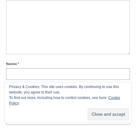
Nazwa
*
E-mail
*
Privacy & Cookies: This site uses cookies. By continuing to use this
website, you agree to their use.
To find out more, including how to control cookies, see here:
Cookie
Kontynuując przebywanie na stronie, zgadzasz się na użycie
Policy
plików cookies przez stronę.
więcej informacji
Witryna internetowa
Akceptuję