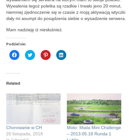
Wywalenia tegoż poletka są rzadkie i trwało jeno 20 minut,
niemniej zjednoczenie się w czasie z moją aktywacją wtyczki
dały mi asumpt do posądzenia siebie o wysadzenie serwera.
Mam nadzieję iż niesłuśnież.
Podziel sie:
Click
Click
Click
Click
to
to
to
to
share
share
share
share
on
on
on
on
Facebook
Twitter
Pinterest
LinkedIn
(Opens
(Opens
(Opens
(Opens
in
in
in
in
new
new
new
new
Related
window)
window)
window)
window)
Chorowanie w CH
Moto: Miata Mini Challenge
20 listopada, 2018
– 2013.05.18 Runda 1