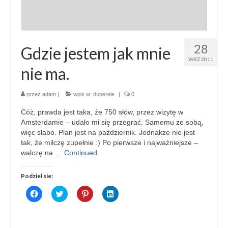
28
Gdzie jestem jak mnie
WRZ 2011
nie ma.
przez
adam
|
wpis w:
duperele
|
0
Cóż, prawda jest taka, że 750 słów, przez wizytę w
Amsterdamie – udało mi się przegrać. Samemu ze sobą,
więc słabo. Plan jest na październik. Jednakże nie jest
tak, że milczę zupełnie :) Po pierwsze i najważniejsze –
walczę na …
Continued
Podziel sie:
Click
Click
Click
Click
to
to
to
to
share
share
share
share
on
on
on
on
Facebook
Twitter
Pinterest
LinkedIn
(Opens
(Opens
(Opens
(Opens