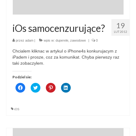
19
iOs samocenzurujące?
LUT 2012
przez
adam
|
wpis w:
duperele
,
zawodowe
|
0
Chcialem kliknac w artykul o iPhone4s konkurujacym z
iPadem i prosze, coz za komunikat. Chyba pierwszy raz
taki zobaczylem.
Podziel sie:
Click
Click
Click
Click
to
to
to
to
share
share
share
share
on
on
on
on
Facebook
Twitter
Pinterest
LinkedIn
(Opens
(Opens
(Opens
(Opens
iOS
in
in
in
in
new
new
new
new
window)
window)
window)
window)