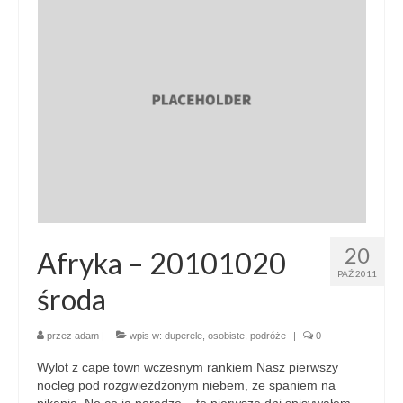
20
Afryka – 20101020
PAŹ 2011
środa
przez
adam
|
wpis w:
duperele
,
osobiste
,
podróże
|
0
Wylot z cape town wczesnym rankiem Nasz pierwszy
nocleg pod rozgwieżdżonym niebem, ze spaniem na
pikapie. No co ja poradzę – te pierwsze dni spisywałem