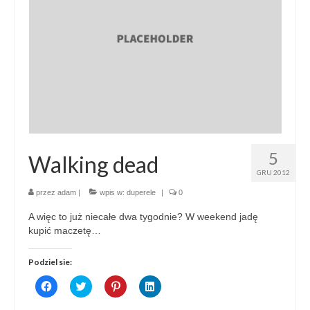
5
Walking dead
GRU 2012
przez
adam
|
wpis w:
duperele
|
0
A więc to już niecałe dwa tygodnie? W weekend jadę
kupić maczetę…
Podziel sie:
Click
Click
Click
Click
to
to
to
to
share
share
share
share