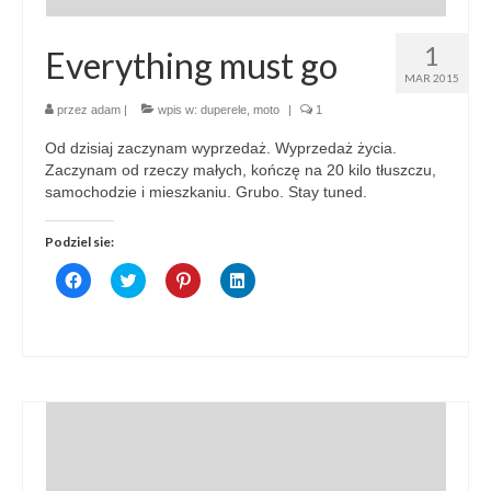
1
Everything must go
MAR 2015
przez
adam
|
wpis w:
duperele
,
moto
|
1
Od dzisiaj zaczynam wyprzedaż. Wyprzedaż życia.
Zaczynam od rzeczy małych, kończę na 20 kilo tłuszczu,
samochodzie i mieszkaniu. Grubo. Stay tuned.
Podziel sie:
Click
Click
Click
Click
to
to
to
to
share
share
share
share
on
on
on
on
Facebook
Twitter
Pinterest
LinkedIn
(Opens
(Opens
(Opens
(Opens
in
in
in
in
new
new
new
new
window)
window)
window)
window)