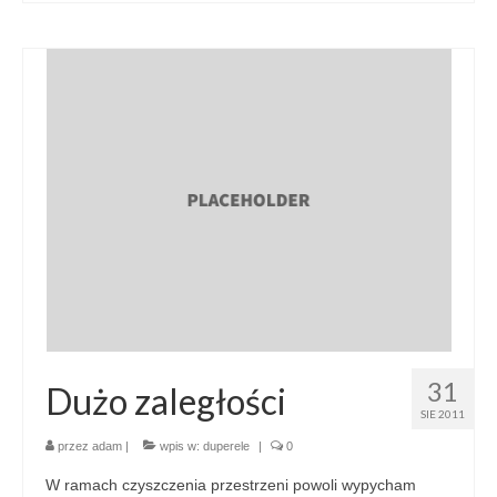
in
in
in
in
new
new
new
new
window)
window)
window)
window)
31
Dużo zaległości
SIE 2011
przez
adam
|
wpis w:
duperele
|
0
W ramach czyszczenia przestrzeni powoli wypycham