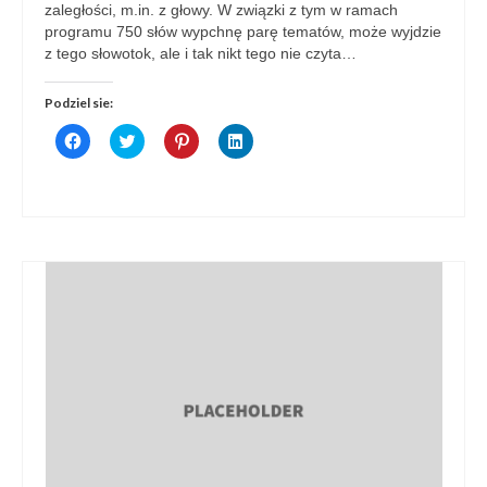
zaległości, m.in. z głowy. W związki z tym w ramach
programu 750 słów wypchnę parę tematów, może wyjdzie
z tego słowotok, ale i tak nikt tego nie czyta…
Podziel sie:
Click
Click
Click
Click
to
to
to
to
share
share
share
share
on
on
on
on
Facebook
Twitter
Pinterest
LinkedIn
(Opens
(Opens
(Opens
(Opens
in
in
in
in
new
new
new
new
window)
window)
window)
window)