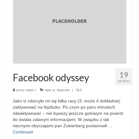
19
Facebook odyssey
LIP 2011
przez
adam
|
wpis w:
duperele
|
0
Jako iż zdarzyło mi się kilka razy (3, może 4 dokładnie)
zaktywować na fejzbuku. Po czym po paru minutach
zdeaktywować – nie bywszy jeszcze gotowym na powrót
do świata zalanym informacjami. W związku z tak
niecnymi obyczajami pan Zukierberg postanowił …
Continued