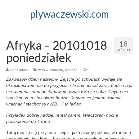
plywaczewski.com
Afryka – 20101018
18
PAŹ 2011
poniedziałek
przez
adam
|
wpis w:
osobiste
,
podróże
|
0
Zakwasow dzien nastepny. Zejscie po schodach wydaje sie
okrucienstwem nie do przyjecia. Ale samochod zaraz bedzie a ja
nie wiemmczemu postanawiam wziac EXa ze soba. Chyba nie
sadzilem ze az tak slabo bedzie. Jedyne co jestem wstanie
wtachac i stachqc to hv20… I to ledwo
Przyladek dobrej nadziei rental carem. Wieczorem nocne
posiedzenie do 4 rano.
Tutaj muszę się przyznać – wpis, jako pisany później, w ramach
nadrabiania, jest krótki, bo akurat nie starczyło mi naówczas sił,