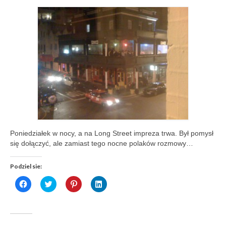
Poniedziałek w nocy, a na Long Street impreza trwa. Był pomysł
się dołączyć, ale zamiast tego nocne polaków rozmowy…
Podziel sie:
Click
Click
Click
Click
to
to
to
to
share
share
share
share
on
on
on
on
Facebook
Twitter
Pinterest
LinkedIn
(Opens
(Opens
(Opens
(Opens
in
in
in
in