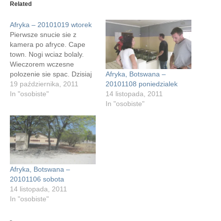
new
new
new
new
Related
window)
window)
window)
window)
Afryka – 20101019 wtorek
Pierwsze snucie sie z
kamera po afryce. Cape
town. Nogi wciaz bolaly.
Wieczorem wczesne
Afryka, Botswana –
polozenie sie spac. Dzisiaj
20101108 poniedzialek
krótko. Ponieważ snułem
19 października, 2011
14 listopada, 2011
się z kamerą, nie mam
In "osobiste"
In "osobiste"
zdjęć. No oprócz jednego z
ajfona, którego nie będę
ujawniać (ogoliłem się tego
dnia). Ale ponieważ snułem
się z kamerą, dzisiaj
zacząłem przeglądać
materiały…
Afryka, Botswana –
20101106 sobota
14 listopada, 2011
In "osobiste"