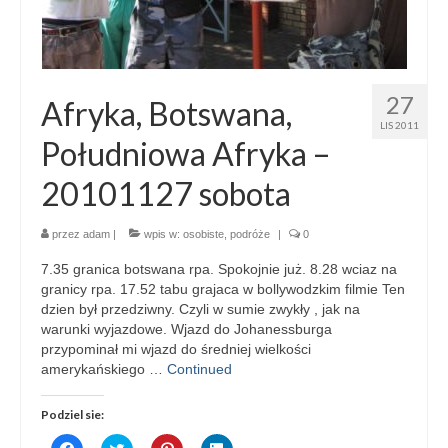
27
Afryka, Botswana,
LIS 2011
Południowa Afryka –
20101127 sobota
przez
adam
|
wpis w:
osobiste
,
podróże
|
0
7.35 granica botswana rpa. Spokojnie już. 8.28 wciaz na
granicy rpa. 17.52 tabu grajaca w bollywodzkim filmie Ten
dzien był przedziwny. Czyli w sumie zwykły , jak na
warunki wyjazdowe. Wjazd do Johanessburga
przypominał mi wjazd do średniej wielkości
amerykańskiego …
Continued
Podziel sie:
Click
Click
Click
Click