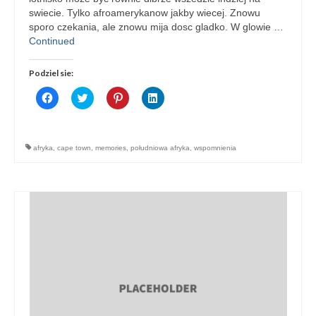
swiecie. Tylko afroamerykanow jakby wiecej. Znowu
sporo czekania, ale znowu mija dosc gladko. W glowie …
Continued
Podziel sie:
Click
Click
Click
Click
to
to
to
to
share
share
share
share
on
on
on
on
Facebook
Twitter
Pinterest
LinkedIn
(Opens
(Opens
(Opens
(Opens
afryka
,
cape town
,
memories
,
południowa afryka
,
wspomnienia
in
in
in
in
new
new
new
new
window)
window)
window)
window)