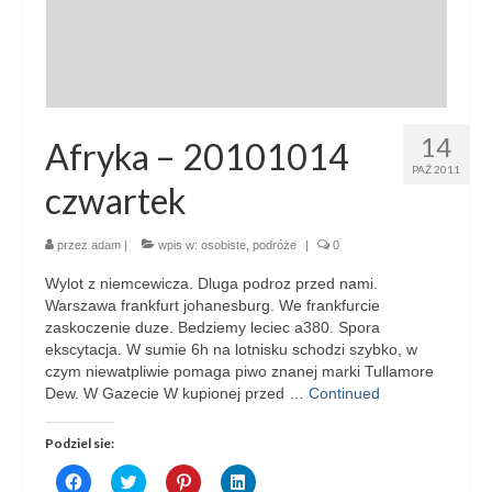
14
Afryka – 20101014
PAŹ 2011
czwartek
przez
adam
|
wpis w:
osobiste
,
podróże
|
0
Wylot z niemcewicza. Dluga podroz przed nami.
Warszawa frankfurt johanesburg. We frankfurcie
zaskoczenie duze. Bedziemy leciec a380. Spora
ekscytacja. W sumie 6h na lotnisku schodzi szybko, w
czym niewatpliwie pomaga piwo znanej marki Tullamore
Dew. W Gazecie W kupionej przed …
Continued
Podziel sie:
Click
Click
Click
Click