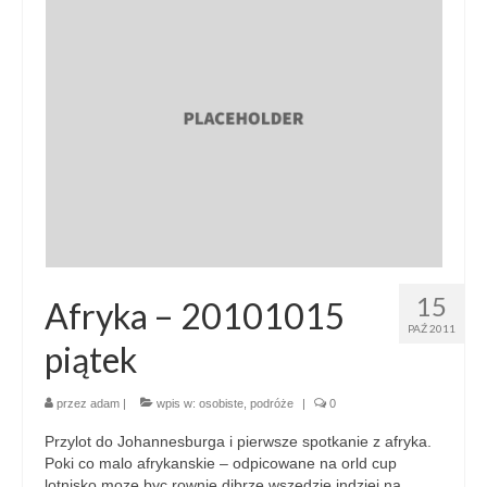
15
Afryka – 20101015
PAŹ 2011
piątek
przez
adam
|
wpis w:
osobiste
,
podróże
|
0
Przylot do Johannesburga i pierwsze spotkanie z afryka.
Poki co malo afrykanskie – odpicowane na orld cup
lotnisko moze byc rownie dibrze wszedzie indziej na