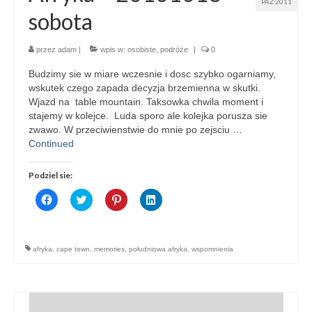
PAŹ 2011
sobota
przez
adam
|
wpis w:
osobiste
,
podróże
|
0
Budzimy sie w miare wczesnie i dosc szybko ogarniamy,
wskutek czego zapada decyzja brzemienna w skutki.
Wjazd na table mountain. Taksowka chwila moment i
stajemy w kolejce. Luda sporo ale kolejka porusza sie
zwawo. W przeciwienstwie do mnie po zejsciu …
Continued
Podziel sie:
Click
Click
Click
Click
to
to
to
to
share
share
share
share
on
on
on
on
Facebook
Twitter
Pinterest
LinkedIn
(Opens
(Opens
(Opens
(Opens
afryka
,
cape town
,
memories
,
południowa afryka
,
wspomnienia
in
in
in
in
new
new
new
new
window)
window)
window)
window)