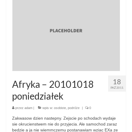
18
Afryka – 20101018
PAŹ 2011
poniedziałek
przez
adam
|
wpis w:
osobiste
,
podróże
|
0
Zakwasow dzien nastepny. Zejscie po schodach wydaje
sie okrucienstwem nie do przyjecia. Ale samochod zaraz
bedzie a ja nie wiemmczemu postanawiam wziac EXa ze