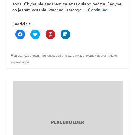
soba. Chyba nie sadzilem ze az tak slabo bedzie. Jedyne
co jestem wstanie wtachac i stachqc …
Continued
Podziel sie:
Click
Click
Click
Click
to
to
to
to
share
share
share
share
on
on
on
on
Facebook
Twitter
Pinterest
LinkedIn
(Opens
(Opens
(Opens
(Opens
afryka
,
cape town
,
memories
,
południowa afryka
,
przylądek dobrej nadziei
,
in
in
in
in
new
new
new
new
wspomnienia
window)
window)
window)
window)