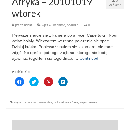
Afryka – 20101019
PAŹ 2011
wtorek
przez
adam
|
wpis w:
osobiste
,
podróże
|
0
Pierwsze snucie sie z kamera po afryce. Cape town. Nogi
wciaz bolaly. Wieczorem wczesne polozenie sie spac.
Dzisiaj krótko. Ponieważ snułem się z kamerą, nie mam
zdjęć. No oprócz jednego z ajfona, którego nie będę
ujawniać (ogoliłem się tego dnia). …
Continued
Podziel sie:
Click
Click
Click
Click
to
to
to
to
share
share
share
share
on
on
on
on
Facebook
Twitter
Pinterest
LinkedIn
(Opens
(Opens
(Opens
(Opens
afryka
,
cape town
,
memories
,
południowa afryka
,
wspomnienia
in
in
in
in
new
new
new
new
window)
window)
window)
window)