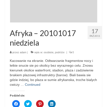
17
Afryka – 20101017
PAŹ 2011
niedziela
przez
adam
|
wpis w:
osobiste
,
podróże
|
0
Kacowanie na ekranie. Odtwarzanie fragmentow nocy i
letkie snucie sie po okolicy bez wyraznego celu. Znowu
kierunek okolice waterfront, stadion, plaza i zadziwienie
brakiem plazowej infrastruktry (barow). Biali bawia sie
gdzie indziej, bo plaza w sumie afrykanska, troche bialych
cwiczy …
Continued
Podziel sie:
Click
Click
Click
Click
to
to
to
to