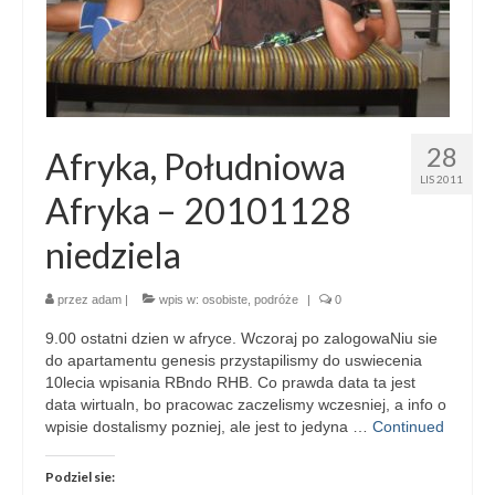
28
Afryka, Południowa
LIS 2011
Afryka – 20101128
niedziela
przez
adam
|
wpis w:
osobiste
,
podróże
|
0
9.00 ostatni dzien w afryce. Wczoraj po zalogowaNiu sie
do apartamentu genesis przystapilismy do uswiecenia
10lecia wpisania RBndo RHB. Co prawda data ta jest
data wirtualn, bo pracowac zaczelismy wczesniej, a info o
wpisie dostalismy pozniej, ale jest to jedyna …
Continued
Podziel sie: