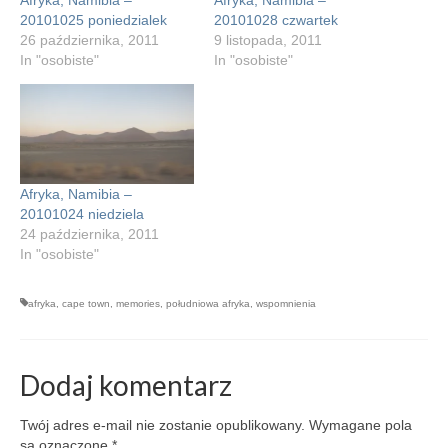
Afryka, Namibia –
Afryka, Namibia –
20101025 poniedzialek
20101028 czwartek
26 października, 2011
9 listopada, 2011
In "osobiste"
In "osobiste"
Afryka, Namibia –
20101024 niedziela
24 października, 2011
In "osobiste"
afryka
,
cape town
,
memories
,
południowa afryka
,
wspomnienia
Dodaj komentarz
Twój adres e-mail nie zostanie opublikowany.
Wymagane pola
są oznaczone
*