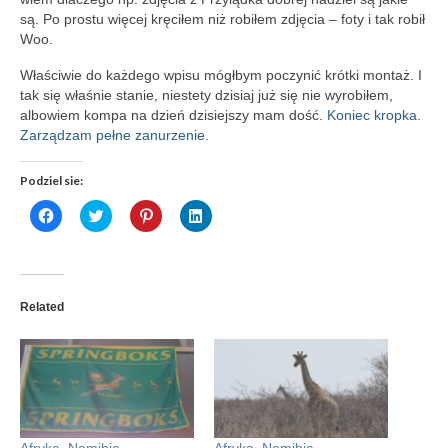
są. Po prostu więcej kręciłem niż robiłem zdjęcia – foty i tak robił
Woo.
Właściwie do każdego wpisu mógłbym poczynić krótki montaż. I
tak się właśnie stanie, niestety dzisiaj już się nie wyrobiłem,
albowiem kompa na dzień dzisiejszy mam dość.
Koniec kropka.
Zarządzam pełne zanurzenie.
Podziel sie:
Click
Click
Click
Click
to
to
to
to
share
share
share
share
on
on
on
on
Facebook
Twitter
Pinterest
LinkedIn
(Opens
(Opens
(Opens
(Opens
in
in
in
in
new
new
new
new
Related
window)
window)
window)
window)