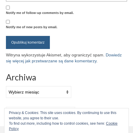
Notify me of follow-up comments by email.
Notify me of new posts by email.
Witryna wykorzystuje Akismet, aby ograniczyć spam.
Dowiedz
się więcej jak przetwarzane są dane komentarzy
.
Archiwa
Archiwa
Szuklaj
Privacy & Cookies: This site uses cookies. By continuing to use this
w:
website, you agree to their use.
To find out more, including how to control cookies, see here:
Cookie
Kontynuując przebywanie na stronie, zgadzasz się na użycie
Policy
plików cookies przez stronę.
więcej informacji