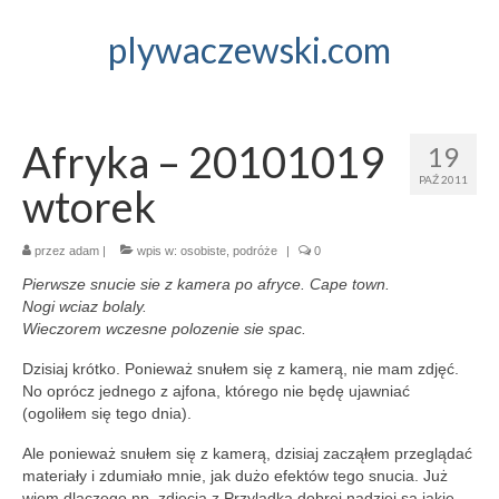
plywaczewski.com
Afryka – 20101019
19
PAŹ 2011
wtorek
przez
adam
|
wpis w:
osobiste
,
podróże
|
0
Pierwsze snucie sie z kamera po afryce. Cape town.
Nogi wciaz bolaly.
Wieczorem wczesne polozenie sie spac.
Dzisiaj krótko. Ponieważ snułem się z kamerą, nie mam zdjęć.
No oprócz jednego z ajfona, którego nie będę ujawniać
(ogoliłem się tego dnia).
Ale ponieważ snułem się z kamerą, dzisiaj zacząłem przeglądać
materiały i zdumiało mnie, jak dużo efektów tego snucia. Już
wiem dlaczego np. zdjęcia z Przylądka dobrej nadziei są jakie