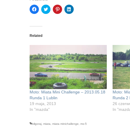
Click
Click
Click
Click
to
to
to
to
share
share
share
share
on
on
on
on
Facebook
Twitter
Pinterest
LinkedIn
(Opens
(Opens
(Opens
(Opens
in
in
in
in
new
new
new
new
Related
window)
window)
window)
window)
Moto: Miata Mini Challenge – 2013.05.18
Moto: Mi
Runda 1 Lublin
Runda 2 B
19 maja, 2013
26 czerw
In "mazda"
In "mazd
biłgoraj
,
miata
,
miata minichallenge
,
mx-5