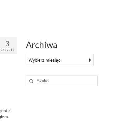
3
Archiwa
CZE 2014
Archiwa
Szuklaj
w:
jest z
głem