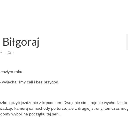
Biłgoraj
te
|
0
zeszłym roku.
e wyjechaliśmy cali i bez przygód.
ężko łączyć jeżdżenie z kręceniem. Dwojenie się i trojenie wychodzi i to 
owadząc kamerą samochody po torze, ale z drugiej strony, ten czas mo
adomy wybór na początku tej serii.