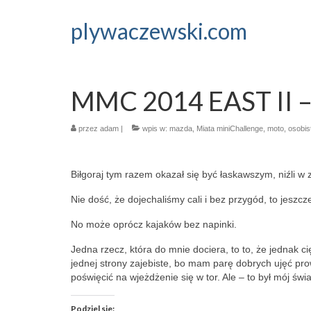
plywaczewski.com
MMC 2014 EAST II – 
przez
adam
|
wpis w:
mazda
,
Miata miniChallenge
,
moto
,
osobis
Biłgoraj tym razem okazał się być łaskawszym, niźli w 
Nie dość, że dojechaliśmy cali i bez przygód, to jeszcz
No może oprócz kajaków bez napinki.
Jedna rzecz, która do mnie dociera, to to, że jednak ci
jednej strony zajebiste, bo mam parę dobrych ujęć pr
poświęcić na wjeżdżenie się w tor. Ale – to był mój świ
Podziel sie: