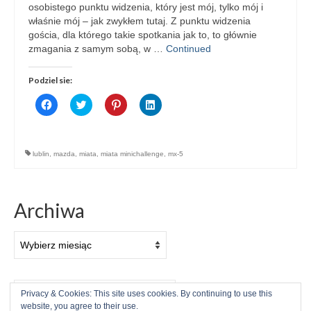
osobistego punktu widzenia, który jest mój, tylko mój i
właśnie mój – jak zwykłem tutaj. Z punktu widzenia
gościa, dla którego takie spotkania jak to, to głównie
zmagania z samym sobą, w …
Continued
Podziel sie:
Click
Click
Click
Click
to
to
to
to
share
share
share
share
on
on
on
on
Facebook
Twitter
Pinterest
LinkedIn
(Opens
(Opens
(Opens
(Opens
lublin
,
mazda
,
miata
,
miata minichallenge
,
mx-5
in
in
in
in
new
new
new
new
window)
window)
window)
window)
Archiwa
Archiwa
Szuklaj
Privacy & Cookies: This site uses cookies. By continuing to use this
w:
website, you agree to their use.