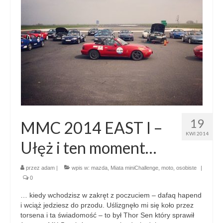
19
MMC 2014 EAST I –
KWI 2014
Ułęż i ten moment…
przez
adam
|
wpis w:
mazda
,
Miata miniChallenge
,
moto
,
osobiste
|
0
… kiedy wchodzisz w zakręt z poczuciem – dafaq hapend
i wciąż jedziesz do przodu. Uślizgnęło mi się koło przez
torsena i ta świadomość – to był Thor Sen który sprawił