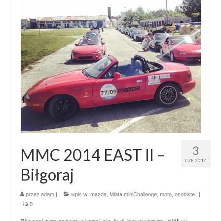
3
MMC 2014 EAST II –
CZE 2014
Biłgoraj
przez
adam
|
wpis w:
mazda
,
Miata miniChallenge
,
moto
,
osobiste
|
0