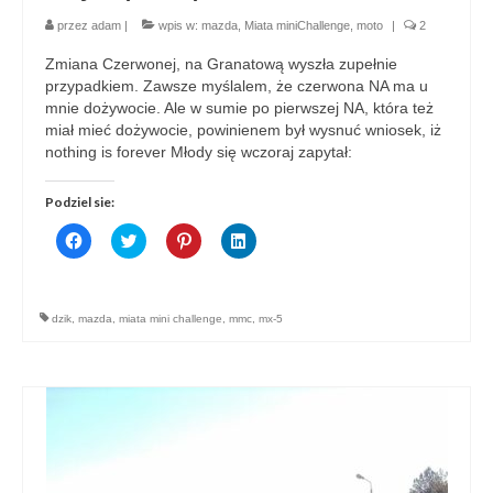
przez
adam
|
wpis w:
mazda
,
Miata miniChallenge
,
moto
|
2
Zmiana Czerwonej, na Granatową wyszła zupełnie
przypadkiem. Zawsze myślalem, że czerwona NA ma u
mnie dożywocie. Ale w sumie po pierwszej NA, która też
miał mieć dożywocie, powinienem był wysnuć wniosek, iż
nothing is forever Młody się wczoraj zapytał:
Podziel sie:
Click
Click
Click
Click
to
to
to
to
share
share
share
share
on
on
on
on
Facebook
Twitter
Pinterest
LinkedIn
(Opens
(Opens
(Opens
(Opens
dzik
,
mazda
,
miata mini challenge
,
mmc
,
mx-5
in
in
in
in
new
new
new
new
window)
window)
window)
window)