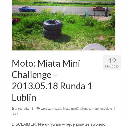
19
Moto: Miata Mini
MAJ 2013
Challenge –
2013.05.18 Runda 1
Lublin
przez
adam
|
wpis w:
mazda
,
Miata miniChallenge
,
moto
,
osobiste
|
1
DISCLAIMER: Nie ukrywam – będę pisał ze swojego