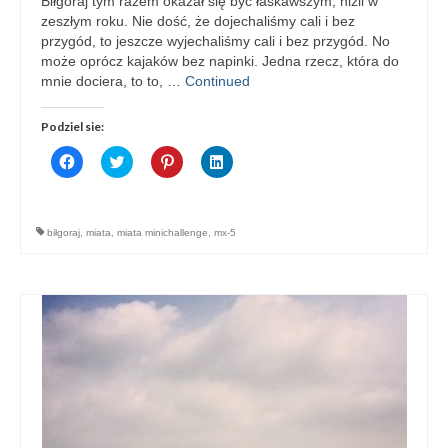
Biłgoraj tym razem okazał się być łaskawszym, niźli w
zeszłym roku. Nie dość, że dojechaliśmy cali i bez
przygód, to jeszcze wyjechaliśmy cali i bez przygód. No
może oprócz kajaków bez napinki. Jedna rzecz, która do
mnie dociera, to to, …
Continued
Podziel sie:
Click
Click
Click
Click
to
to
to
to
share
share
share
share
on
on
on
on
Facebook
Twitter
Pinterest
LinkedIn
(Opens
(Opens
(Opens
(Opens
biłgoraj
,
miata
,
miata minichallenge
,
mx-5
in
in
in
in
new
new
new
new
window)
window)
window)
window)