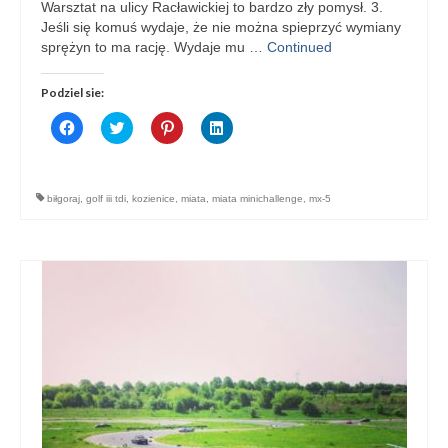
Warsztat na ulicy Racławickiej to bardzo zły pomysł. 3.
Jeśli się komuś wydaje, że nie można spieprzyć wymiany
sprężyn to ma rację. Wydaje mu …
Continued
Podziel sie:
Click
Click
Click
Click
to
to
to
to
share
share
share
share
on
on
on
on
Facebook
Twitter
Pinterest
LinkedIn
(Opens
(Opens
(Opens
(Opens
biłgoraj
,
golf iii tdi
,
kozienice
,
miata
,
miata minichallenge
,
mx-5
in
in
in
in
new
new
new
new
window)
window)
window)
window)