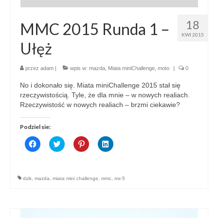
18
MMC 2015 Runda 1 –
KWI 2015
Ułęż
przez
adam
|
wpis w:
mazda
,
Miata miniChallenge
,
moto
|
0
No i dokonało się. Miata miniChallenge 2015 stał się
rzeczywistością. Tyle, że dla mnie – w nowych realiach.
Rzeczywistość w nowych realiach – brzmi ciekawie?
Podziel sie:
Click
Click
Click
Click
to
to
to
to
share
share
share
share
on
on
on
on
Facebook
Twitter
Pinterest
LinkedIn
(Opens
(Opens
(Opens
(Opens
dzik
,
mazda
,
miata mini challenge
,
mmc
,
mx-5
in
in
in
in
new
new
new
new
window)
window)
window)
window)