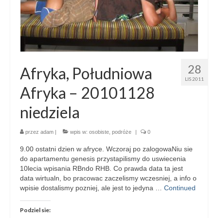
28
Afryka, Południowa
LIS 2011
Afryka – 20101128
niedziela
przez
adam
|
wpis w:
osobiste
,
podróże
|
0
9.00 ostatni dzien w afryce. Wczoraj po zalogowaNiu sie
do apartamentu genesis przystapilismy do uswiecenia
10lecia wpisania RBndo RHB. Co prawda data ta jest
data wirtualn, bo pracowac zaczelismy wczesniej, a info o
wpisie dostalismy pozniej, ale jest to jedyna …
Continued
Podziel sie: