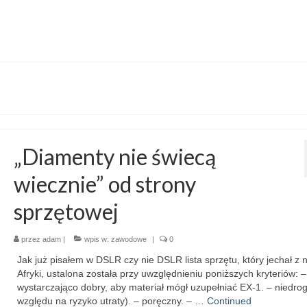
„Diamenty nie świecą
wiecznie” od strony
sprzętowej
przez
adam
|
wpis w:
zawodowe
|
0
Jak już pisałem w DSLR czy nie DSLR lista sprzętu, który jechał z 
Afryki, ustalona została przy uwzględnieniu poniższych kryteriów: –
wystarczająco dobry, aby materiał mógł uzupełniać EX-1. – niedrog
względu na ryzyko utraty). – poręczny. – …
Continued