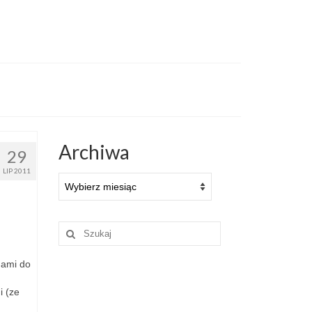
Archiwa
29
LIP 2011
Archiwa
Szuklaj
w:
nami do
i (ze