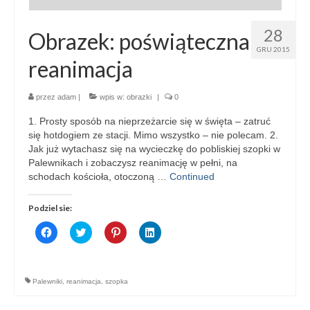
28
Obrazek: poświąteczna
GRU 2015
reanimacja
przez
adam
|
wpis w:
obrazki
|
0
1. Prosty sposób na nieprzeżarcie się w święta – zatruć
się hotdogiem ze stacji. Mimo wszystko – nie polecam. 2.
Jak już wytachasz się na wycieczkę do pobliskiej szopki w
Palewnikach i zobaczysz reanimację w pełni, na
schodach kościoła, otoczoną …
Continued
Podziel sie:
Click
Click
Click
Click
to
to
to
to
share
share
share
share
on
on
on
on
Facebook
Twitter
Pinterest
LinkedIn
(Opens
(Opens
(Opens
(Opens
Palewniki
,
reanimacja
,
szopka
in
in
in
in
new
new
new
new
window)
window)
window)
window)