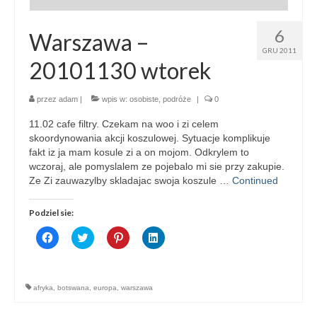
6
Warszawa –
GRU 2011
20101130 wtorek
przez
adam
|
wpis w:
osobiste
,
podróże
|
0
11.02 cafe filtry. Czekam na woo i zi celem
skoordynowania akcji koszulowej. Sytuacje komplikuje
fakt iz ja mam kosule zi a on mojom. Odkrylem to
wczoraj, ale pomyslalem ze pojebalo mi sie przy zakupie.
Ze Zi zauwazylby skladajac swoja koszule …
Continued
Podziel sie:
Click
Click
Click
Click
to
to
to
to
share
share
share
share
on
on
on
on
Facebook
Twitter
Pinterest
LinkedIn
(Opens
(Opens
(Opens
(Opens
afryka
,
botswana
,
europa
,
warszawa
in
in
in
in
new
new
new
new
window)
window)
window)
window)