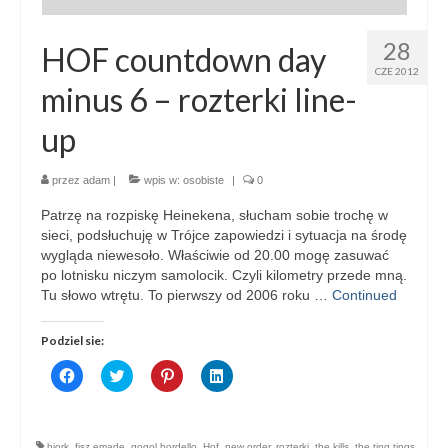
28
HOF countdown day
CZE 2012
minus 6 – rozterki line-
up
przez
adam
|
wpis w:
osobiste
|
0
Patrzę na rozpiskę Heinekena, słucham sobie trochę w
sieci, podsłuchuję w Trójce zapowiedzi i sytuacja na środę
wygląda niewesoło. Właściwie od 20.00 mogę zasuwać
po lotnisku niczym samolocik. Czyli kilometry przede mną.
Tu słowo wtrętu. To pierwszy od 2006 roku …
Continued
Podziel sie:
Click
Click
Click
Click
to
to
to
to
share
share
share
share
on
on
on
on
Facebook
Twitter
Pinterest
LinkedIn
(Opens
(Opens
(Opens
(Opens
bjork
,
fisz emade
,
gogol bordello
,
Hof
,
new order
,
rozterki
,
the kills
,
the ting tings
,