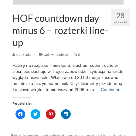
28
HOF countdown day
CZE 2012
minus 6 – rozterki line-
up
przez
adam
|
wpis w:
osobiste
|
0
Patrzę na rozpiskę Heinekena, słucham sobie trochę w
sieci, podsłuchuję w Trójce zapowiedzi i sytuacja na środę
wygląda niewesoło. Właściwie od 20.00 mogę zasuwać
po lotnisku niczym samolocik. Czyli kilometry przede mną.
Tu słowo wtrętu. To pierwszy od 2006 roku …
Continued
Podziel sie:
Click
Click
Click
Click
to
to
to
to
share
share
share
share
on
on
on
on
Facebook
Twitter
Pinterest
LinkedIn
(Opens
(Opens
(Opens
(Opens
bjork
,
fisz emade
,
gogol bordello
,
Hof
,
new order
,
rozterki
,
the kills
,
the ting tings
,