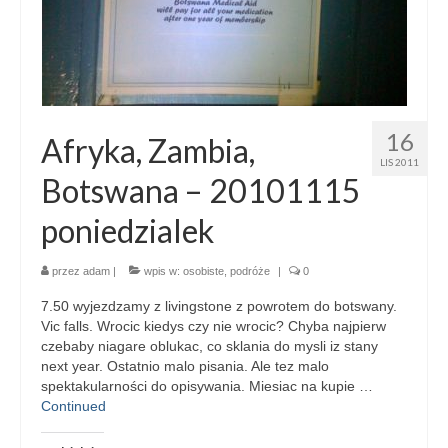
16
Afryka, Zambia,
LIS 2011
Botswana – 20101115
poniedzialek
przez
adam
|
wpis w:
osobiste
,
podróże
|
0
7.50 wyjezdzamy z livingstone z powrotem do botswany.
Vic falls. Wrocic kiedys czy nie wrocic? Chyba najpierw
czebaby niagare oblukac, co sklania do mysli iz stany
next year. Ostatnio malo pisania. Ale tez malo
spektakularności do opisywania. Miesiac na kupie …
Continued