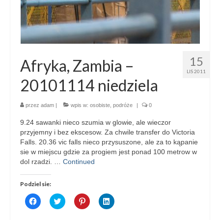
15
Afryka, Zambia –
LIS 2011
20101114 niedziela
przez
adam
|
wpis w:
osobiste
,
podróże
|
0
9.24 sawanki nieco szumia w glowie, ale wieczor
przyjemny i bez ekscesow. Za chwile transfer do Victoria
Falls. 20.36 vic falls nieco przysuszone, ale za to kąpanie
sie w miejscu gdzie za progiem jest ponad 100 metrow w
dol rzadzi. …
Continued
Podziel sie:
Click
Click
Click
Click
to
to
to
to
share
share
share
share
on
on
on
on