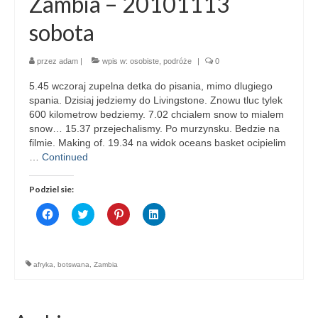
Zambia – 20101113
sobota
przez
adam
|
wpis w:
osobiste
,
podróże
|
0
5.45 wczoraj zupelna detka do pisania, mimo dlugiego
spania. Dzisiaj jedziemy do Livingstone. Znowu tluc tylek
600 kilometrow bedziemy. 7.02 chcialem snow to mialem
snow… 15.37 przejechalismy. Po murzynsku. Bedzie na
filmie. Making of. 19.34 na widok oceans basket ocipielim
…
Continued
Podziel sie:
Click
Click
Click
Click
to
to
to
to
share
share
share
share
on
on
on
on
Facebook
Twitter
Pinterest
LinkedIn
(Opens
(Opens
(Opens
(Opens
afryka
,
botswana
,
Zambia
in
in
in
in
new
new
new
new
window)
window)
window)
window)