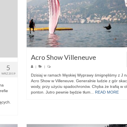
Acro Show Villeneuve
5
|
|
WRZ 2019
Dzisiaj w ramach Męskiej Wyprawy śmignęliśmy z J n
Acro Show w Villeneuve. Generalnie ludzie z gór ska
na
wody, przy użyciu spadochronów. Chyba że trafią w o
refie
ponton. Jutro pewnie będzie tłum...
READ MORE
ących.