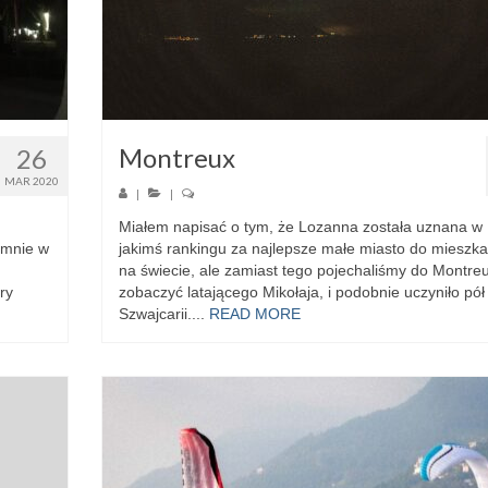
Montreux
26
MAR 2020
|
|
Miałem napisać o tym, że Lozanna została uznana w
 mnie w
jakimś rankingu za najlepsze małe miasto do mieszka
m
na świecie, ale zamiast tego pojechaliśmy do Montre
ry
zobaczyć latającego Mikołaja, i podobnie uczyniło pół
Szwajcarii....
READ MORE