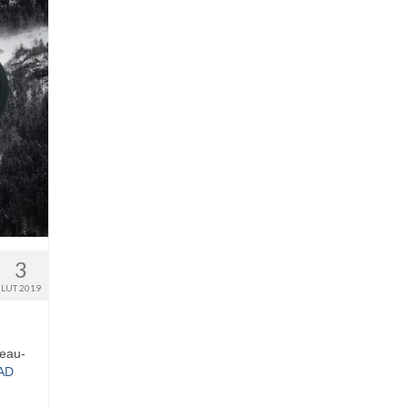
3
LUT 2019
teau-
AD