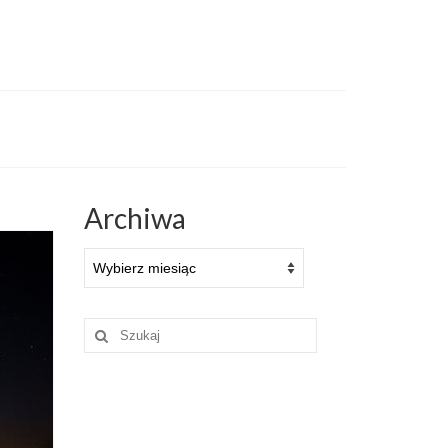
Archiwa
Archiwa
Szuklaj
w: