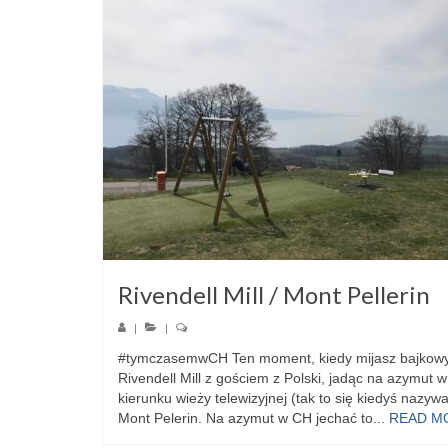
Rivendell Mill / Mont Pellerin
|
|
#tymczasemwCH Ten moment, kiedy mijasz bajkow
Rivendell Mill z gościem z Polski, jadąc na azymut w
kierunku wieży telewizyjnej (tak to się kiedyś nazywa
Mont Pelerin. Na azymut w CH jechać to...
READ M