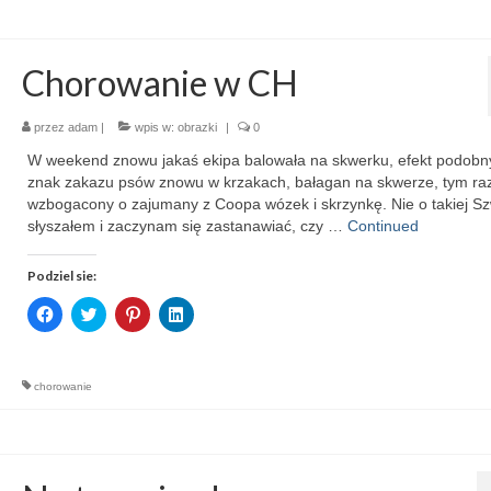
in
in
in
in
new
new
new
new
window)
window)
window)
window)
Chorowanie w CH
przez
adam
|
wpis w:
obrazki
|
0
W weekend znowu jakaś ekipa balowała na skwerku, efekt podobn
znak zakazu psów znowu w krzakach, bałagan na skwerze, tym r
wzbogacony o zajumany z Coopa wózek i skrzynkę. Nie o takiej Szw
słyszałem i zaczynam się zastanawiać, czy …
Continued
Podziel sie:
Click
Click
Click
Click
to
to
to
to
share
share
share
share
on
on
on
on
Facebook
Twitter
Pinterest
LinkedIn
(Opens
(Opens
(Opens
(Opens
chorowanie
in
in
in
in
new
new
new
new
window)
window)
window)
window)