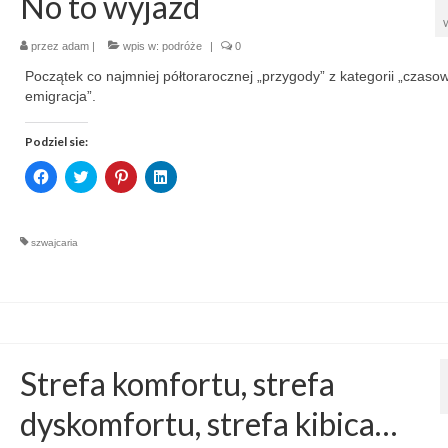
No to wyjazd
przez
adam
|
wpis w:
podróże
|
0
Początek co najmniej półtorarocznej „przygody” z kategorii „czaso
emigracja”.
Podziel sie:
Click
Click
Click
Click
to
to
to
to
share
share
share
share
on
on
on
on
Facebook
Twitter
Pinterest
LinkedIn
(Opens
(Opens
(Opens
(Opens
szwajcaria
in
in
in
in
new
new
new
new
window)
window)
window)
window)
Strefa komfortu, strefa
dyskomfortu, strefa kibica…