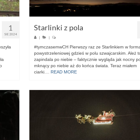
Starlinki z pola
1
SIE 2024
|
|
eszyła
#tymczasemwCH Pierwszy raz ze Starlinkiem w forma
powystrzeleniowej gdzieś w polu szwajcarskim. Ależ t
ła
zapindala po niebie – faktycznie wygląda jak nocny p
o
mknący po niebie aż do końca świata. Teraz miałem
ciarki....
READ MORE