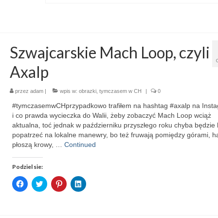
Szwajcarskie Mach Loop, czyli
Axalp
przez
adam
|
wpis w:
obrazki
,
tymczasem w CH
|
0
#tymczasemwCHprzypadkowo trafiłem na hashtag #axalp na Insta
i co prawda wycieczka do Walii, żeby zobaczyć Mach Loop wciąż
aktualna, toć jednak w październiku przyszłego roku chyba będzie b
popatrzeć na lokalne manewry, bo też fruwają pomiędzy górami, ha
płoszą krowy, …
Continued
Podziel sie:
Click
Click
Click
Click
to
to
to
to
share
share
share
share
on
on
on
on
Facebook
Twitter
Pinterest
LinkedIn
(Opens
(Opens
(Opens
(Opens