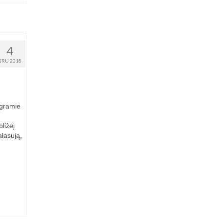
4
GRU 2018
gramie
liżej
łasują,