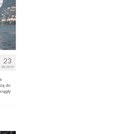
23
SIE 2019
a
czą do
krągły