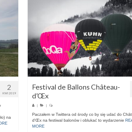
Festival de Ballons Château-
2
KWI 2019
d’Œx
y
|
|
Paczałem w Twittera od środy co by się udać do Châ
ło) na
d'Œx na festiwal balonów i oblukać to wydarzenie
RE
ORE
MORE