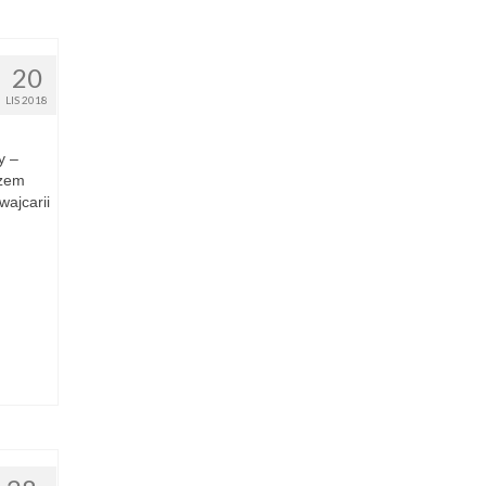
20
LIS 2018
y –
azem
ajcarii