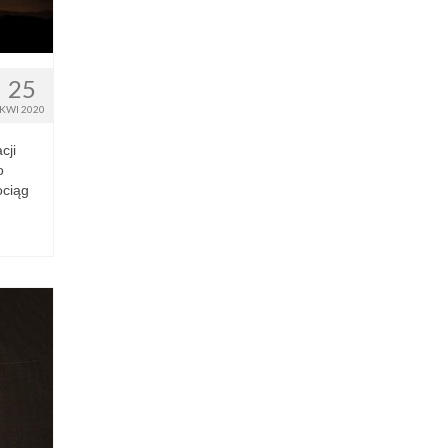
25
KWI 2020
cji
o
ociąg